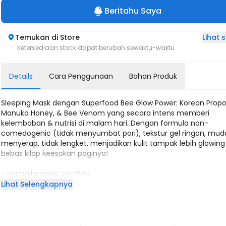
Beritahu Saya
Lihat
Temukan di Store
Ketersediaan stock dapat berubah sewaktu-waktu
Details
Cara Penggunaan
Bahan Produk
Sleeping Mask dengan Superfood Bee Glow Power: Korean Propol
Manuka Honey, & Bee Venom yang secara intens memberi
kelembaban & nutrisi di malam hari. Dengan formula non-
comedogenic (tidak menyumbat pori), tekstur gel ringan, mu
menyerap, tidak lengket, menjadikan kulit tampak lebih glowing
bebas kilap keesokan paginya!
- Hypoallergenic certified
- Dermatologically tested
Lihat Selengkapnya
- Non-comedogenic certified
- Suitable for acne prone skin
- Suitable for sensitive skin