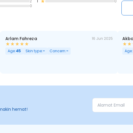
2
1
0
0
Arlam Fahreza
Akba
16 Jun 2025
Aging, Noda Hitam, Berminyak, Pori Besar
Age:
45
Skin type:
-
Concern:
-
Age:
makin hemat!