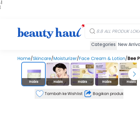
 |
E
kir
iah
Categories
New Arriva
Home
/
Skincare
/
Moisturizer
/
Face Cream & Lotion
/
Bee P
Stok Habis
Habis
Habis
Habis
Habis
Habis
Tambah ke Wishlist
Bagikan produk