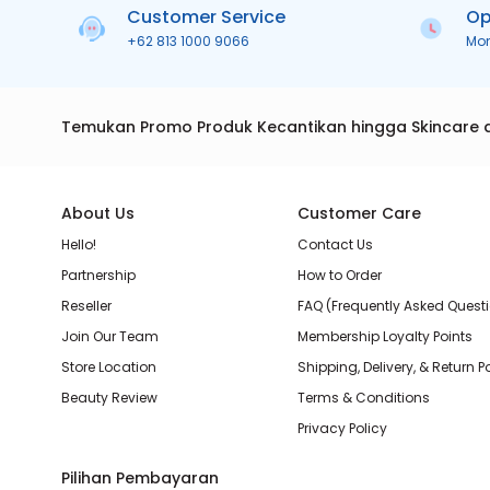
Customer Service
Op
+62 813 1000 9066
Mo
Temukan Promo Produk Kecantikan hingga Skincare 
About Us
Customer Care
Hello!
Contact Us
Partnership
How to Order
Reseller
FAQ (Frequently Asked Quest
Join Our Team
Membership Loyalty Points
Store Location
Shipping, Delivery, & Return P
Beauty Review
Terms & Conditions
Privacy Policy
Pilihan Pembayaran