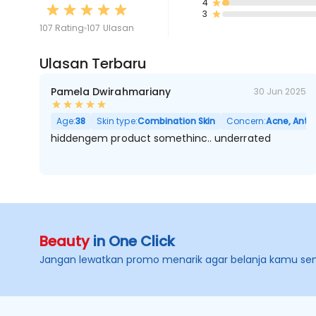
4
3
107 Rating
107 Ulasan
Ulasan Terbaru
Pamela Dwirahmariany
30 Jun 2025
Age:
38
Skin type:
Combination Skin
Concern:
Acne, Anti 
hiddengem product somethinc.. underrated
Beauty
in One Click
Jangan lewatkan promo menarik agar belanja kamu se