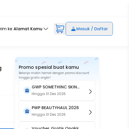
irim ke
Alamat Kamu
Masuk / Daftar
g
Promo spesial buat kamu
Belanja makin hemat dengan promo discount
hingga gratis ongkir!
GWP SOMETHINC SKIN
GOALS Brightening Body
Hingga
31 Des 2026
Crème
PWP BEAUTYHAUL 2026
Hingga
31 Des 2026
Voucher Gratis Ongkir