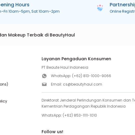
ening Hours
Partnersh
n–Fri 10am–5pm, Sat 10am–2pm
Online Regist
dan Makeup Terbaik di BeautyHaul
Layanan Pengaduan Konsumen
PT Beaute Haul Indonesia
WhatsApp:
(+62) 813-1000-9066
ions)
Email:
cs@beautyhaul.com
Direktorat Jenderal Perlindungan Konsumen dan Te
olicy
Kementrian Perdagangan Republik Indonesia
WhatsApp:
(+62) 853-1111-1010
Follow us!