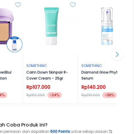
SOMETHINC
SOMETHINC
erBlur
Calm Down Skinpair R-
Diamond Glow PhytoCell
tion
Cover Cream - 25gr
Serum
Rp107.000
Rp140.200
4%
Rp162.000
-34%
Rp219.000
-36%
ah Coba Produk ini?
eri penilaian dan dapatkan
500 Points
untuk setiap ulasan 🥰