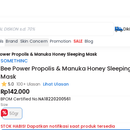
Dik
ls
Brand
Skin Concern
Promotion
SALE
Blog
ower Propolis & Manuka Honey Sleeping Mask
SOMETHINC
Bee Power Propolis & Manuka Honey Sleepin
Mask
Habis
5.0
100+ Ulasan
Lihat Ulasan
Rp142.000
BPOM Certified No.
NA18220200561
Size:
50gr
STOK HABIS! Dapatkan notifikasi saat produk tersedia