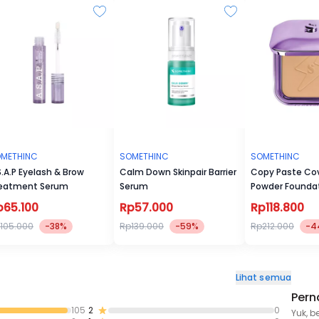
METHINC
SOMETHINC
SOMETHINC
S.A.P Eyelash & Brow
Calm Down Skinpair Barrier
Copy Paste Cov
eatment Serum
Serum
Powder Founda
p65.100
Rp57.000
Rp118.800
105.000
-38%
Rp139.000
-59%
Rp212.000
-4
Lihat semua
Pern
105
2
0
Yuk, b