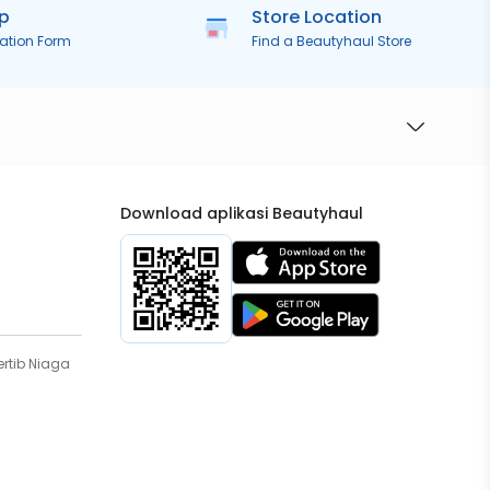
ip
Store Location
ration Form
Find a Beautyhaul Store
Download aplikasi Beautyhaul
rtib Niaga