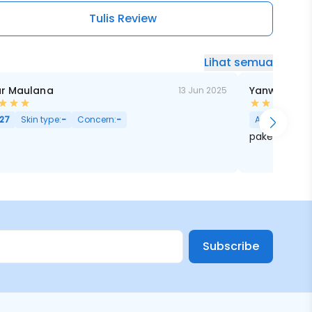
Tulis Review
Lihat semua
r Maulana
Yanwar Eris
13 Jun 2025
27
Skin type:
-
Concern:
-
Age:
28
Skin
pake ini pag
Subscribe