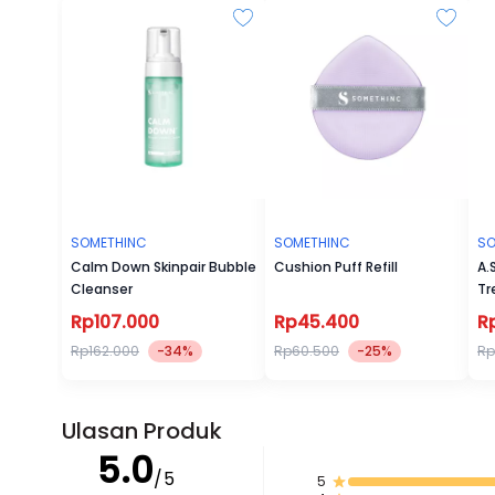
SOMETHINC
SOMETHINC
SO
Calm Down Skinpair Bubble
Cushion Puff Refill
A.
Cleanser
Tr
Rp107.000
Rp45.400
R
Rp162.000
-34%
Rp60.500
-25%
Rp
Ulasan Produk
5.0
/5
5