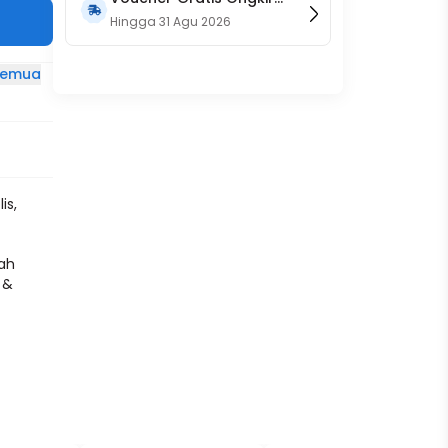
15RB (Only on Website)
Hingga
31 Agu 2026
 semua
is,
dah
 &