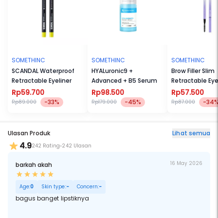
SOMETHINC
SOMETHINC
SOMETHINC
SCANDAL Waterproof
HYALuronic9 +
Brow Filler Slim
Retractable Eyeliner
Advanced + B5 Serum
Retractable Ey
Rp59.700
Rp98.500
Rp57.500
-33%
-45%
-34
Rp89.000
Rp179.000
Rp87.000
Ulasan Produk
Lihat semua
4.9
242 Rating
242 Ulasan
16 May 2026
barkah akah
Age:
0
Skin type:
-
Concern:
-
bagus banget lipstiknya