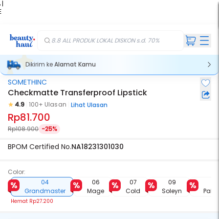
 |
E
kir
iah
8.8 ALL PRODUK LOKAL DISKON s.d. 70%
Dikirim ke
Alamat Kamu
SOMETHINC
Checkmatte Transferproof Lipstick
4.9
100+ Ulasan
Lihat Ulasan
Rp81.700
Rp108.900
-25%
BPOM Certified No.
NA18231301030
Color:
04
06
07
09
16
Grandmaster
Mage
Cold
Soleyn
Pala
Hemat
Rp27.200