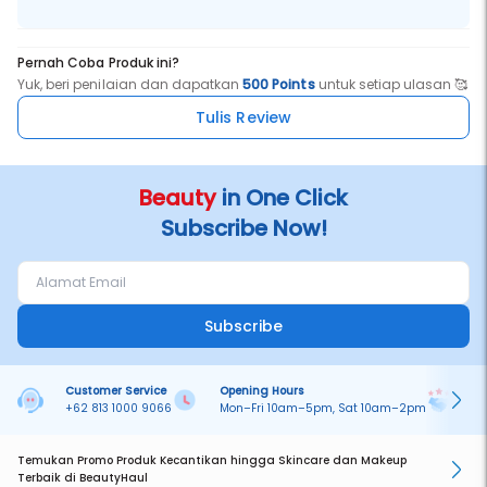
Pernah Coba Produk ini?
Yuk, beri penilaian dan dapatkan
500 Points
untuk setiap ulasan 🥰
Tulis Review
Beauty
in One Click
Subscribe Now!
Subscribe
Customer Service
Opening Hours
Pa
+62 813 1000 9066
Mon–Fri 10am–5pm, Sat 10am–2pm
On
Temukan Promo Produk Kecantikan hingga Skincare dan Makeup
Terbaik di BeautyHaul