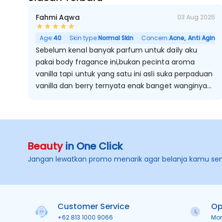
Fahmi Aqwa
03 Aug 2025
Age:
40
Skin type:
Normal Skin
Concern:
Acne, Anti Aging,
Sebelum kenal banyak parfum untuk daily aku
pakai body fragance ini,bukan pecinta aroma
vanilla tapi untuk yang satu ini asli suka perpaduan
vanilla dan berry ternyata enak banget wanginya
manis seger.dan wanginya juga lumayan tahan
lama
Beauty
in One Click
Jangan lewatkan promo menarik agar belanja kamu se
Customer Service
Op
+62 813 1000 9066
Mo