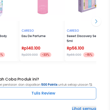
CARESO
CARESO
 Body
Eau De Parfume
Sweet Discovery Set - 5 x
5ml
Rp140.100
Rp56.100
4%
Rp209.000
-33%
Rp66.000
-15%
ah Coba Produk ini?
eri penilaian dan dapatkan
500 Points
untuk setiap ulasan 🥰
Tulis Review
Lihat semua