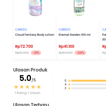
CARESO
CARESO
C
Cloud Fantasy Body Lotion
Eternal Garden 100 ml
Fr
30
Rp72.700
Rp41.100
R
Rp92.000
-21%
Rp54.000
-24%
Rp
Ulasan Produk
5.0
/5
5
4
3
7 Rating
7 Ulasan
Ulasan Terbaru