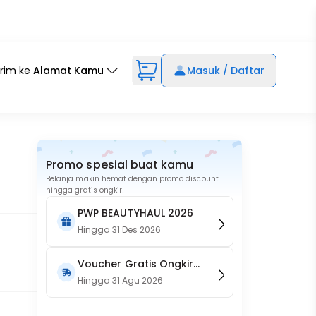
irim ke
Alamat Kamu
Masuk / Daftar
Promo spesial buat kamu
Belanja makin hemat dengan promo discount
hingga gratis ongkir!
PWP BEAUTYHAUL 2026
Hingga
31 Des 2026
Voucher Gratis Ongkir
15RB (Only on Website)
Hingga
31 Agu 2026