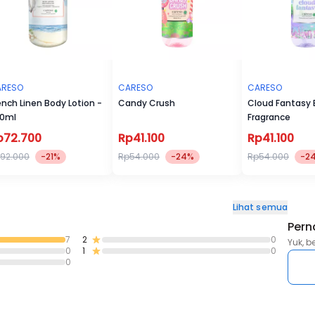
ARESO
CARESO
CARESO
ench Linen Body Lotion -
Candy Crush
Cloud Fantasy
0ml
Fragrance
p72.700
Rp41.100
Rp41.100
92.000
-21%
Rp54.000
-24%
Rp54.000
-2
Lihat semua
Pern
7
2
0
Yuk, b
0
1
0
0