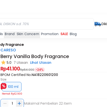
Dik
ls
Brand
Skin Concern
Promotion
SALE
Blog
Body Fragrance
CARESO
Berry Vanilla Body Fragrance
5.0
7 Ulasan
Lihat Ulasan
Rp41.100
Rp54.000
-24%
BPOM Certified No.
NA18220601200
Size:
100 ml
Hemat
Rp12.900
1
Maksimal Pembelian
22
item