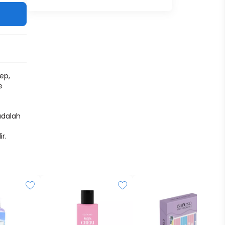
ep,
e
adalah
r.