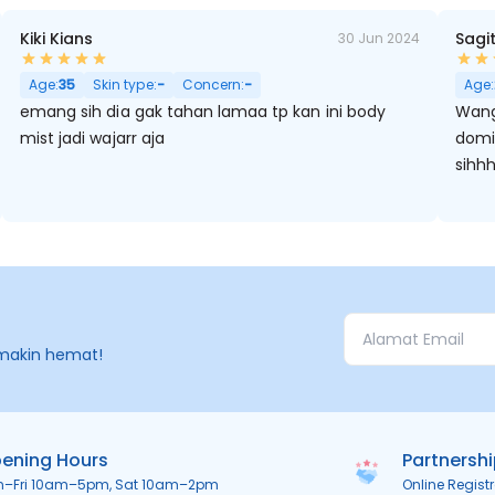
Kiki Kians
Sagi
30 Jun 2024
 Noda Hitam, Pori Besar
Age:
35
Skin type:
-
Concern:
-
Age:
emang sih dia gak tahan lamaa tp kan ini body
Wang
mist jadi wajarr aja
domin
sihh
makin hemat!
ening Hours
Partnersh
n–Fri 10am–5pm, Sat 10am–2pm
Online Regist