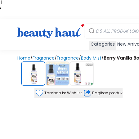
 |
E
kir
iah
Categories
New Arriva
Home
/
Fragrance
/
Fragrance
/
Body Mist
/
Berry Vanilla 
Tambah ke Wishlist
Bagikan produk