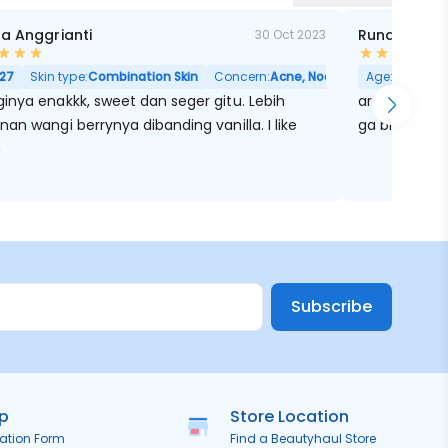
ta Anggrianti
Runaa R
30 Oct 2023
27
Skin type:
Combination Skin
Concern:
Acne, Noda Hitam, Berminyak
Age:
26
Skin
inya enakkk, sweet dan seger gitu. Lebih
aroma vanill
an wangi berrynya dibanding vanilla. I like
ga bikin nye
h
Subscribe
ip
Store Location
ration Form
Find a Beautyhaul Store