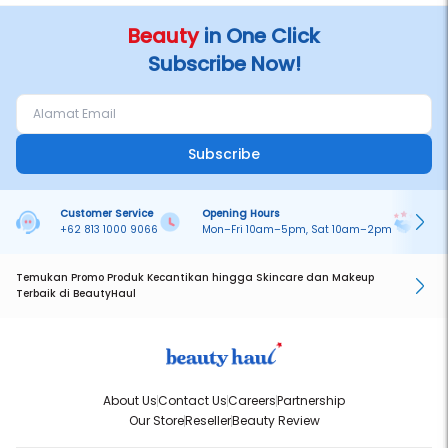
Beauty
in One Click
Subscribe Now!
Subscribe
Customer Service
Opening Hours
Pa
+62 813 1000 9066
Mon–Fri 10am–5pm, Sat 10am–2pm
On
Temukan Promo Produk Kecantikan hingga Skincare dan Makeup
Terbaik di BeautyHaul
About Us
Contact Us
Careers
Partnership
Our Store
Reseller
Beauty Review