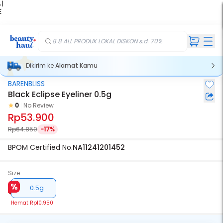
 |
E
kir
iah
8.8 ALL PRODUK LOKAL DISKON s.d. 70%
Dikirim ke
Alamat Kamu
BARENBLISS
Black Eclipse Eyeliner 0.5g
0
No Review
Rp53.900
Rp64.850
-17%
BPOM Certified No.
NA11241201452
Size:
0.5g
Hemat
Rp10.950