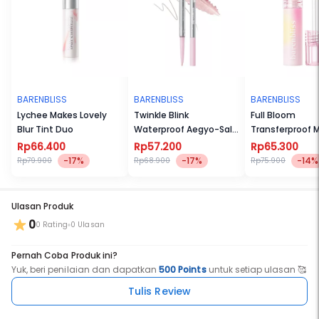
aplikasi presisi dan effortless.
BARENBLISS
BARENBLISS
BARENBLISS
Lychee Makes Lovely
Twinkle Blink
Full Bloom
Blur Tint Duo
Waterproof Aegyo-Sal
Transferproof 
Pen
Tint
Rp66.400
Rp57.200
Rp65.300
-17%
-17%
-14%
Rp79.900
Rp68.900
Rp75.900
Ulasan Produk
0
0 Rating
0 Ulasan
Pernah Coba Produk ini?
Yuk, beri penilaian dan dapatkan
500 Points
untuk setiap ulasan 🥰
Tulis Review