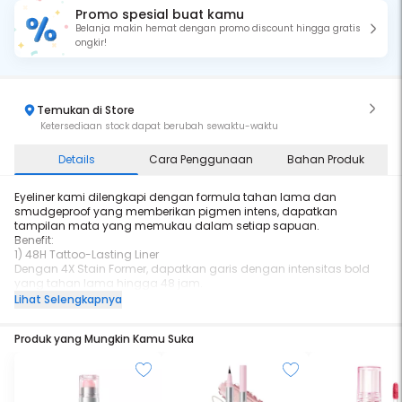
Promo spesial buat kamu
Belanja makin hemat dengan promo discount hingga gratis
ongkir!
Temukan di Store
Ketersediaan stock dapat berubah sewaktu-waktu
Details
Cara Penggunaan
Bahan Produk
Eyeliner kami dilengkapi dengan formula tahan lama dan
smudgeproof yang memberikan pigmen intens, dapatkan
tampilan mata yang memukau dalam setiap sapuan.
Benefit:
1) 48H Tattoo-Lasting Liner
Dengan 4X Stain Former, dapatkan garis dengan intensitas bold
yang tahan lama hingga 48 jam.
2) Water-Smudge-Sweat-proof
Lihat Selengkapnya
Waterproof, smudgeproof and, sweatproof, memberikan tampilan
eyeliner flawless yang bertahan sepanjang hari.
Produk yang Mungkin Kamu Suka
3) Ultra Smooth Black Ink
Nikmati aliran tinta yang lancar dan terkontrol dengan Automatic
Ink Tanker Technology.
4) 0.1mm Hypersharp Fiber Brush
Dilengkapi dengan 0.1mm Hypersharp Fiber brush; dirancang untuk