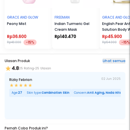
GRACE AND GLOW
FREEMAN
GRACE AND GL
Peony Mist
Indian Turmeric Gel
English Pear An
Cream Mask
Solution Body 
Rp36.600
Rp140.470
Rp45.900
-15%
-15%
Rp43.000
Rp54.000
Ulasan Produk
Lihat semua
4.8
25 Rating
25 Ulasan
02 Jun 2025
Rizky Febrian
Age:
27
Skin type:
Combination Skin
Concern:
Anti Aging, Noda Hitam, Ku
Pernah Coba Produk ini?