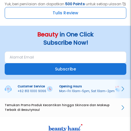
Yuk, beri penilaian dan dapatkan
500 Points
untuk setiap ulasan 🥰
Tulis Review
Beauty
in One Click
Subscribe Now!
Subscribe
Customer Service
Opening Hours
Pa
+62 813 1000 9066
Mon–Fri 10am–5pm, Sat 10am–2pm
On
Temukan Promo Produk Kecantikan hingga Skincare dan Makeup
Terbaik di BeautyHaul