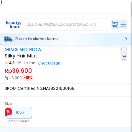
 |
E
kir
iah
8.8 ALL PRODUK LOKAL DISKON s.d. 70%
Dikirim ke
Alamat Kamu
GRACE AND GLOW
Silky Hair Mist
4.8
25 Ulasan
Lihat Ulasan
Rp36.600
Rp43.000
-15%
BPOM Certified No.
NA18221000168
Size:
100ml
Hemat
Rp6.400