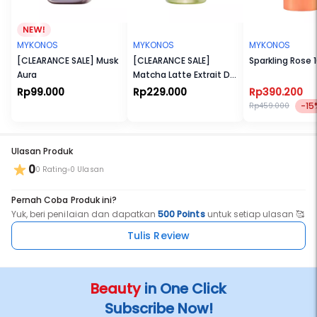
MYKONOS
MYKONOS
MYKONOS
[CLEARANCE SALE] Musk
[CLEARANCE SALE]
Sparkling Rose 
Aura
Matcha Latte Extrait De
Parfum
Rp99.000
Rp229.000
Rp390.200
-15
Rp459.000
Ulasan Produk
0
0 Rating
0 Ulasan
Pernah Coba Produk ini?
Yuk, beri penilaian dan dapatkan
500 Points
untuk setiap ulasan 🥰
Tulis Review
Beauty
in One Click
Subscribe Now!