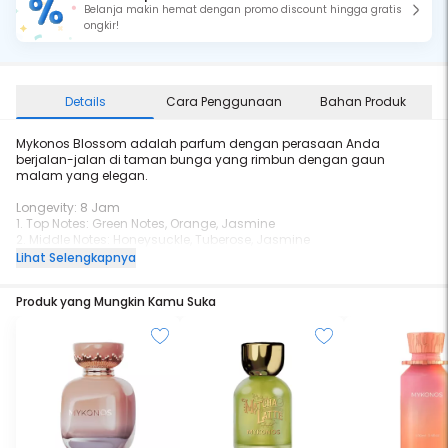
Belanja makin hemat dengan promo discount hingga gratis
ongkir!
Details
Cara Penggunaan
Bahan Produk
Mykonos Blossom adalah parfum dengan perasaan Anda
berjalan-jalan di taman bunga yang rimbun dengan gaun
malam yang elegan.
Longevity: 8 Jam
1. Top Notes: Green Notes, Orange, Jasmine
2. Middle Notes: Honeysuckle, Tuberose, Jasmine
3. Base Notes: White musk, Sandalwood
Lihat Selengkapnya
Produk yang Mungkin Kamu Suka