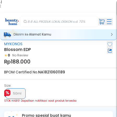
 |
E
kir
iah
8.8 ALL PRODUK LOKAL DISKON s.d. 70%
Dikirim ke
Alamat Kamu
MYKONOS
Stok Habis
Blossom EDP
0
No Review
Rp188.000
BPOM Certified No.
NA18210601189
Size:
50ml
STOK HABIS! Dapatkan notifikasi saat produk tersedia
Promo spesial buat kamu