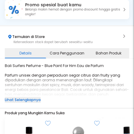
Promo spesial buat kamu
Belanja makin hemat dengan promo discount hingga gratis
ongkir!
Temukan di Store
Ketersediaan stock dapat berubah sewaktu-waktu
Details
Cara Penggunaan
Bahan Produk
Bali Surfers Perfume - Blue Point For Him Eau de Parfum
Parfum unisex dengan perpaduan segar citrus dan fruity yang
dipadukan dengan aroma menenangkan laut. Dilengkapi
sentuhan maskulin dari spicy, musk, dan woody, terinspirasi dari
energi bebas para peselancar Bali. Cocok untuk digunakan sehari-
hari, menghadirkan kesan segar, berkarakter, dan penuh
semangat.
Lihat Selengkapnya
Eau de Parfum (EDP), tahan lama & cocok untuk aktivitas sehari-
Produk yang Mungkin Kamu Suka
hari.
Top Notes : Citrus, Fruity, Oceanic.
Middle Notes : Flowery, Warm Spicy, Marine.
Base Notes : Musky, Woody.