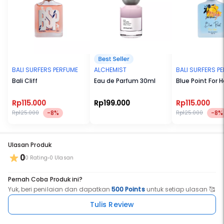
BALI SURFERS PERFUME
ALCHEMIST
BALI SURFERS P
Bali Cliff
Eau de Parfum 30ml
Blue Point For H
Rp115.000
Rp199.000
Rp115.000
-8%
-8%
Rp125.000
Rp125.000
Ulasan Produk
0
0 Rating
0 Ulasan
Pernah Coba Produk ini?
Yuk, beri penilaian dan dapatkan
500 Points
untuk setiap ulasan 🥰
Tulis Review