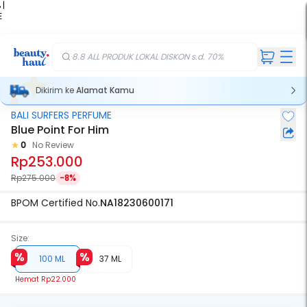
 |
E
kir
iah
8.8 ALL PRODUK LOKAL DISKON s.d. 70%
Dikirim ke
Alamat Kamu
BALI SURFERS PERFUME
Blue Point For Him
0
No Review
Rp253.000
Rp275.000
-8%
BPOM Certified No.
NA18230600171
Size:
100 ML
37 ML
Hemat
Rp22.000