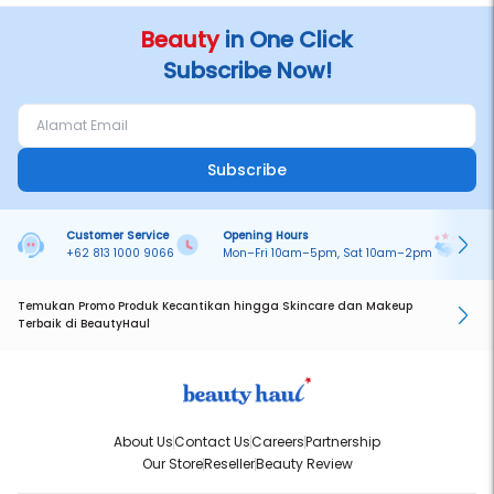
Beauty
in One Click
Subscribe Now!
Subscribe
Customer Service
Opening Hours
Pa
+62 813 1000 9066
Mon–Fri 10am–5pm, Sat 10am–2pm
On
Temukan Promo Produk Kecantikan hingga Skincare dan Makeup
Terbaik di BeautyHaul
About Us
Contact Us
Careers
Partnership
Our Store
Reseller
Beauty Review