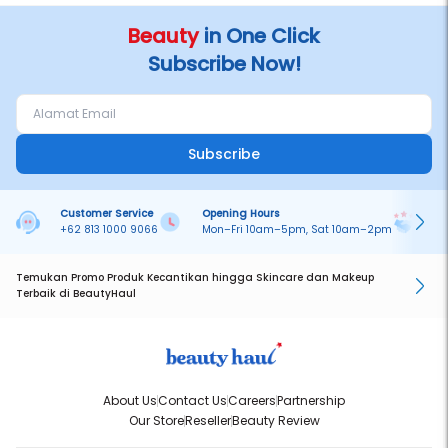
Beauty
in One Click
Subscribe Now!
Subscribe
Customer Service
Opening Hours
Pa
+62 813 1000 9066
Mon–Fri 10am–5pm, Sat 10am–2pm
On
Temukan Promo Produk Kecantikan hingga Skincare dan Makeup
Terbaik di BeautyHaul
About Us
Contact Us
Careers
Partnership
Our Store
Reseller
Beauty Review