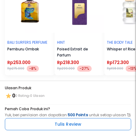
BALI SURFERS PERFUME
HINT
THE BODY TALE
Pemburu Ombak
Poised Extrait de
Whisper of Rice
Parfum
Rp253.000
Rp218.300
Rp172.300
-8%
-27%
-13
Rp275.000
Rp299.000
Rp198.000
Ulasan Produk
0
0 Rating
0 Ulasan
Pernah Coba Produk ini?
Yuk, beri penilaian dan dapatkan
500 Points
untuk setiap ulasan 🥰
Tulis Review