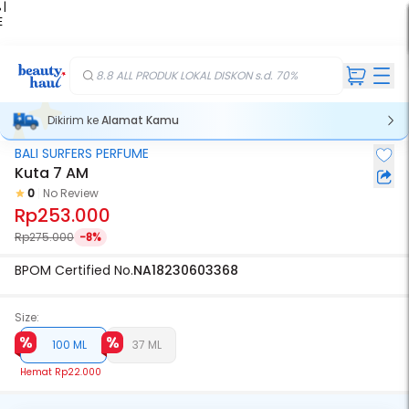
 |
E
kir
iah
8.8 ALL PRODUK LOKAL DISKON s.d. 70%
Dikirim ke
Alamat Kamu
BALI SURFERS PERFUME
Kuta 7 AM
0
No Review
Rp253.000
Rp275.000
-8%
BPOM Certified No.
NA18230603368
Size:
100 ML
37 ML
Hemat
Rp22.000