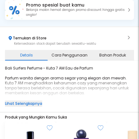
Promo spesial buat kamu
Belanja makin hemat dengan promo discount hingga gratis
ongkir!
Temukan di Store
Ketersediaan stock dapat berubah sewaktu-waktu
Details
Cara Penggunaan
Bahan Produk
Bali Surfers Perfume - Kuta 7 AM Eau de Parfum
Parfum wanita dengan aroma segar yang elegan dan mewah.
Kuta 7 AM menghadirkan keharuman cozy yang menenangkan
tanpa terasa berlebihan, cocok digunakan sepanjang hari untuk
memberikan kesan anggun dan berkelas.
Eau de Parfum (EDP) tahan lama & cocok untuk aktivitas sehari-
Lihat Selengkapnya
hari.
Produk yang Mungkin Kamu Suka
Notes: Lychee, Citrus, Jasmine, Flowery, Musk and Woody.