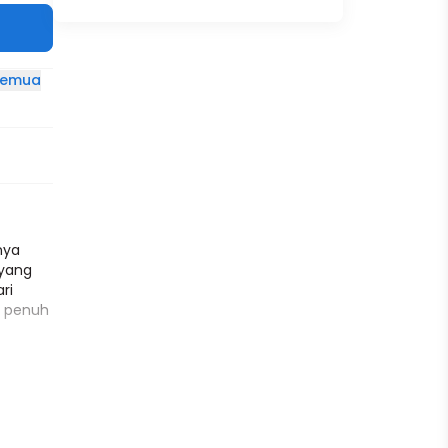
 semua
nya
 yang
ri
n penuh
i-hari.