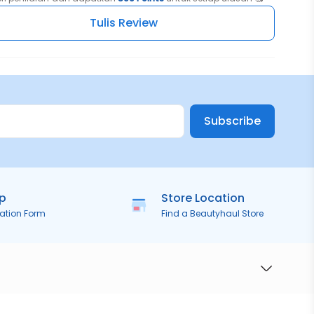
Tulis Review
Subscribe
ip
Store Location
ration Form
Find a Beautyhaul Store