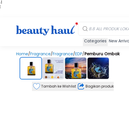
 |
E
kir
iah
Categories
New Arriva
Home
/
Fragrance
/
Fragrance
/
EDP
/
Pemburu Ombak
Tambah ke Wishlist
Bagikan produk