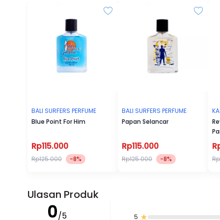
BALI SURFERS PERFUME
BALI SURFERS PERFUME
KA
Blue Point For Him
Papan Selancar
Re
Pa
Rp115.000
Rp115.000
R
Rp125.000
-8%
Rp125.000
-8%
Rp
Ulasan Produk
0
/5
5