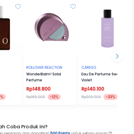
ROLLOVER REACTION
CARESO
WonderBalm! Solid
Eau De Parfume Sweet
Perfume
Violet
Rp148.800
Rp140.100
5%
Rp169.000
-12%
Rp209.000
-33%
ah Coba Produk ini?
eri penilaian dan dapatkan
500 Points
untuk setiap ulasan 🥰