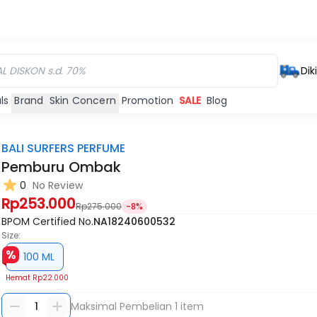
Dik
ls
Brand
Skin Concern
Promotion
SALE
Blog
BALI SURFERS PERFUME
Pemburu Ombak
0
No Review
Rp253.000
Rp275.000
-8%
BPOM Certified No.
NA18240600532
Size:
100 ML
Hemat
Rp22.000
1
Maksimal Pembelian
1
item