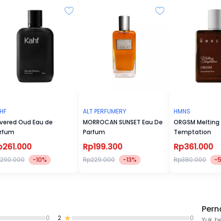
HF
ALT PERFUMERY
HMNS
vered Oud Eau de
MORROCAN SUNSET Eau De
ORGSM Melting
rfum
Parfum
Temptation
p261.000
Rp199.300
Rp361.000
290.000
-10%
Rp229.000
-13%
Rp380.000
-
Pern
0
2
0
Yuk, b