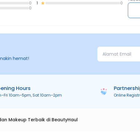
0
1
0
0
makin hemat!
ening Hours
Partnersh
n–Fri 10am–5pm, Sat 10am–2pm
Online Regist
dan Makeup Terbaik di BeautyHaul