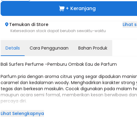
+ Keranjang
Lihat
Temukan di Store
Ketersediaan stock dapat berubah sewaktu-waktu
Details
Cara Penggunaan
Bahan Produk
Bali Surfers Perfume -Pemburu Ombak Eau de Parfum
Parfum pria dengan aroma citrus yang segar dipadukan manis
caramel dan kedalaman woody. Menghadirkan karakter strong
tegas dan berkesan maskulin. Cocok digunakan pada malam ha
maupun acara semi formal, memberikan kesan berwibawa da
percaya diri.
Eau de Parfum (EDP) – tahan lama & cocok untuk aktivitas sehar
Lihat Selengkapnya
Notes: Citrus, Caramel, Woody.