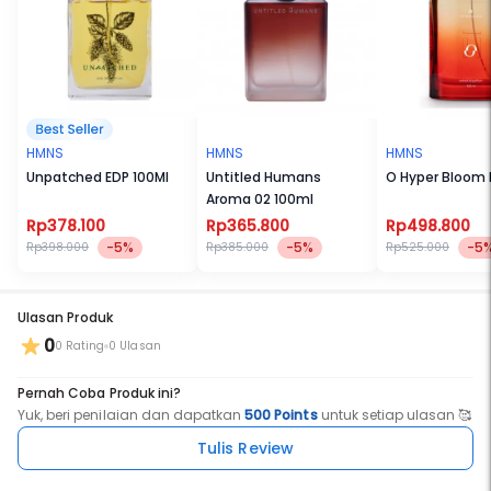
HMNS
HMNS
HMNS
Unpatched EDP 100Ml
Untitled Humans
O Hyper Bloom E
Aroma 02 100ml
Rp378.100
Rp365.800
Rp498.800
-5%
-5%
-5
Rp398.000
Rp385.000
Rp525.000
Ulasan Produk
0
0 Rating
0 Ulasan
Pernah Coba Produk ini?
Yuk, beri penilaian dan dapatkan
500 Points
untuk setiap ulasan 🥰
Tulis Review