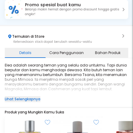
Promo spesial buat kamu
Belanja makin hemat dengan promo discount hingga gratis
ongkir!
Temukan di Store
Ketersediaan stock dapat berubah sewaktu-waktu
Details
Cara Penggunaan
Bahan Produk
Elea adalah seorang teman yang selalu ada untukmu. Tapi dunia
berputar dan kamu menghadapi dewasa. Kita butuh teman lain
yang menemanimu bertumbuh. Bersama Tsana, kita menemukan
bunga Mimosa. Ia menjelma menjadi sosok peri yang
merayakanmu bersemi dengan bungamu sendiri. Dengan wangi
Magnolia, Mimosa dan Cashmeran yang kuat tapi lembut.
Perkenalkan, ini Elea EDP, atau bisa kamu panggil… Philea.
Lihat Selengkapnya
Ketahanan: 6–8 jam.
Produk yang Mungkin Kamu Suka
Jejak Aroma: Meninggalkan aroma yang cukup kuat saat kamu
lewat.
Jangkauan: Tercium hingga 1,5–2 meter.