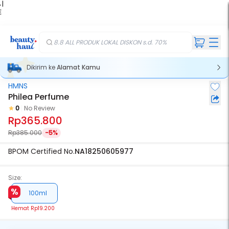
 |
E
kir
iah
8.8 ALL PRODUK LOKAL DISKON s.d. 70%
Dikirim ke
Alamat Kamu
HMNS
Philea Perfume
0
No Review
Rp365.800
Rp385.000
-5%
BPOM Certified No.
NA18250605977
Size:
100ml
Hemat
Rp19.200