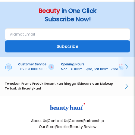
Beauty
in One Click
Subscribe Now!
Subscribe
Customer Service
Opening Hours
Pa
+62 813 1000 9066
Mon–Fri 10am–5pm, Sat 10am–2pm
On
Temukan Promo Produk Kecantikan hingga Skincare dan Makeup
Terbaik di BeautyHaul
About Us
Contact Us
Careers
Partnership
Our Store
Reseller
Beauty Review