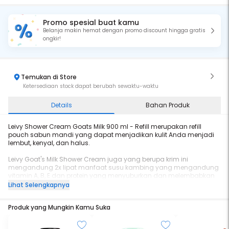
Promo spesial buat kamu
Belanja makin hemat dengan promo discount hingga gratis
ongkir!
Temukan di Store
Ketersediaan stock dapat berubah sewaktu-waktu
Details
Bahan Produk
Leivy Shower Cream Goats Milk 900 ml - Refill merupakan refill
pouch sabun mandi yang dapat menjadikan kulit Anda menjadi
lembut, kenyal, dan halus.
Leivy Goat's Milk Shower Cream juga yang berupa krim ini
mengandung 2x lipat manfaat susu kambing yang mengandung
vitamin A, B, E dan protein yang menyuburkan dan melembabkan
kulit serta mencerahkan kulit sehingga kulit tampak lebih putih.
Lihat Selengkapnya
Detail:
Produk yang Mungkin Kamu Suka
✨ Mengandung protein, vitamin A, B, & E Diperkaya susu kambing
alami
✨ Cocok untuk kulit kering