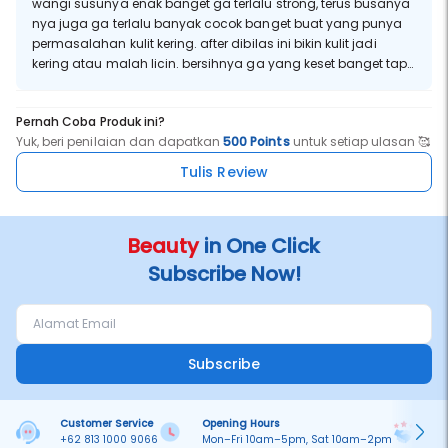
wangi susunya enak banget ga terlalu strong, terus busanya
nya juga ga terlalu banyak cocok banget buat yang punya
permasalahan kulit kering. after dibilas ini bikin kulit jadi
kering atau malah licin. bersihnya ga yang keset banget tapi
lebih ke melembabkan. kulit terasa lebih halus. cuman
sayangnya wanginya ga terlalu kuat lama.
Pernah Coba Produk ini?
Yuk, beri penilaian dan dapatkan
500 Points
untuk setiap ulasan 🥰
Tulis Review
Beauty
in One Click
Subscribe Now!
Subscribe
Customer Service
Opening Hours
Pa
+62 813 1000 9066
Mon–Fri 10am–5pm, Sat 10am–2pm
On