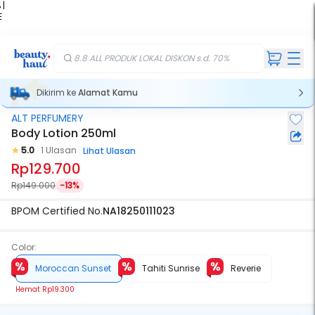
 |
E
kir
iah
8.8 ALL PRODUK LOKAL DISKON s.d. 70%
Dikirim ke
Alamat Kamu
ALT PERFUMERY
Body Lotion 250ml
5.0
1 Ulasan
Lihat Ulasan
Rp129.700
Rp149.000
-13%
BPOM Certified No.
NA18250111023
Color:
Moroccan Sunset
Tahiti Sunrise
Reverie
Hemat
Rp19.300