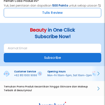
Pernah Coba Produk ini?
Yuk, beri penilaian dan dapatkan
500 Points
untuk setiap ulasan 🥰
Tulis Review
Beauty
in One Click
Subscribe Now!
Subscribe
Customer Service
Opening Hours
Pa
+62 813 1000 9066
Mon–Fri 10am–5pm, Sat 10am–2pm
On
Temukan Promo Produk Kecantikan hingga Skincare dan Makeup
Terbaik di BeautyHaul