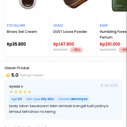
FOCALLURE
GUELE
KAHF
Brows Gel Cream
DUST Loose Powder
Humbling Fores
Parfum
Rp35.900
Rp147.900
Rp261.000
-15%
-10
Rp174.000
Rp290.000
Ulasan Produk
5.0
1 Rating
1 Ulasan
15 Oct 2025
ayaaa v
Age:
24
Skin type:
Oily Skin
Concern:
Berminyak
body lotion kesukaann bikin lembab banget kulit jadinya
lembut terhidrasi no kering