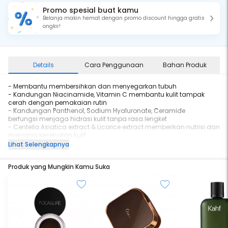
Promo spesial buat kamu
Belanja makin hemat dengan promo discount hingga gratis
ongkir!
Details
Cara Penggunaan
Bahan Produk
- Membantu membersihkan dan menyegarkan tubuh
- Kandungan Niacinamide, Vitamin C membantu kulit tampak
cerah dengan pemakaian rutin
- Kandungan Panthenol, Sodium Hyaluronate, Ceramide
berfungsi menjaga hidrasi kulit tanpa rasa lengket
- Centella Asiatica extract & Licorice extract memberikan nutrisi dan
menjaga kesehatan kulit
- Shea Butter, Sweet Almond oil, Olive oil memberikan rasa
Lihat Selengkapnya
tampak lebih halus dan lembab setelah mandi
- Salicylic Acid dalam sebagai exfoliator ringan, mengangkat sel
Produk yang Mungkin Kamu Suka
kulit mati sehingga kulit tampak lebih cerah dan bersih