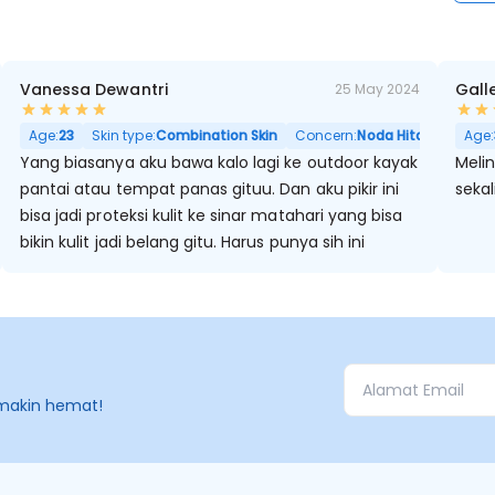
Vanessa Dewantri
Gall
25 May 2024
Age:
23
Skin type:
Combination Skin
Concern:
Noda Hitam, Berminy
Age:
Yang biasanya aku bawa kalo lagi ke outdoor kayak
Melin
pantai atau tempat panas gituu. Dan aku pikir ini
seka
bisa jadi proteksi kulit ke sinar matahari yang bisa
bikin kulit jadi belang gitu. Harus punya sih ini
makin hemat!