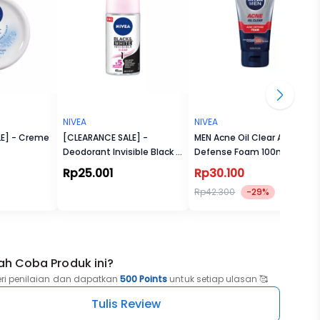
belum
NIVEA
NIVEA
LE] - Creme
[CLEARANCE SALE] -
MEN Acne Oil Clear Acne
etat.
Deodorant Invisible Black &
Defense Foam 100ml
White Roll-On
Rp25.001
Rp30.100
Rp42.300
-29%
ah Coba Produk ini?
eri penilaian dan dapatkan
500 Points
untuk setiap ulasan 🥰
Tulis Review