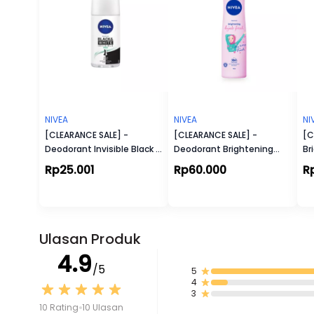
NIVEA
NIVEA
NI
[CLEARANCE SALE] -
[CLEARANCE SALE] -
[C
Deodorant Invisible Black &
Deodorant Brightening
Br
White Fresh Roll On
Hijab Fresh Spray
De
Rp25.001
Rp60.000
R
Ulasan Produk
4.9
/5
5
4
3
10 Rating
10 Ulasan