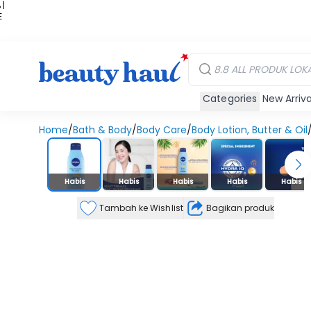
 |
E
kir
iah
Categories
New Arriva
Home
/
Bath & Body
/
Body Care
/
Body Lotion, Butter & Oil
Stok Habis
Habis
Habis
Habis
Habis
Habis
Tambah ke Wishlist
Bagikan produk