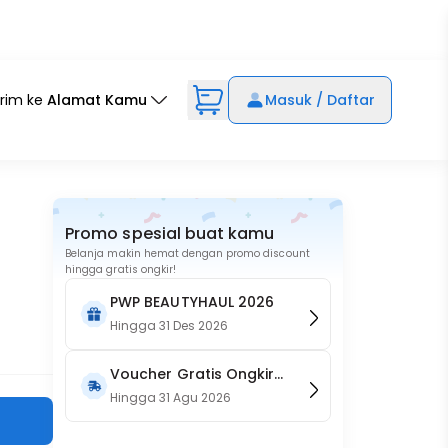
irim ke
Alamat Kamu
Masuk / Daftar
Promo spesial buat kamu
Belanja makin hemat dengan promo discount
hingga gratis ongkir!
PWP BEAUTYHAUL 2026
Hingga
31 Des 2026
Voucher Gratis Ongkir
15RB (Only on Website)
Hingga
31 Agu 2026