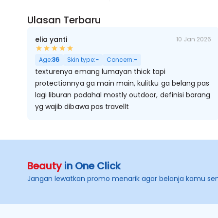
Ulasan Terbaru
elia yanti
10 Jan 2026
Age:
36
Skin type:
-
Concern:
-
texturenya emang lumayan thick tapi
protectionnya ga main main, kulitku ga belang pas
lagi liburan padahal mostly outdoor, definisi barang
yg wajib dibawa pas travellt
Beauty
in One Click
Jangan lewatkan promo menarik agar belanja kamu se