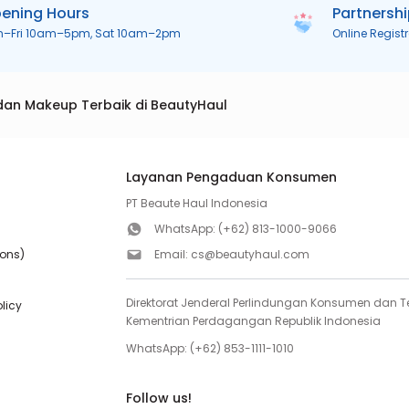
ening Hours
Partnersh
n–Fri 10am–5pm, Sat 10am–2pm
Online Regist
dan Makeup Terbaik di BeautyHaul
Layanan Pengaduan Konsumen
PT Beaute Haul Indonesia
WhatsApp:
(+62) 813-1000-9066
ions)
Email:
cs@beautyhaul.com
Direktorat Jenderal Perlindungan Konsumen dan Te
olicy
Kementrian Perdagangan Republik Indonesia
WhatsApp:
(+62) 853-1111-1010
Follow us!