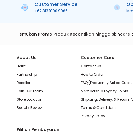
Customer Service
Op
+62 813 1000 9066
Mo
Temukan Promo Produk Kecantikan hingga Skincare 
About Us
Customer Care
Hello!
Contact Us
Partnership
How to Order
Reseller
FAQ (Frequently Asked Quest
Join Our Team
Membership Loyalty Points
Store Location
Shipping, Delivery, & Return P
Beauty Review
Terms & Conditions
Privacy Policy
Pilihan Pembayaran