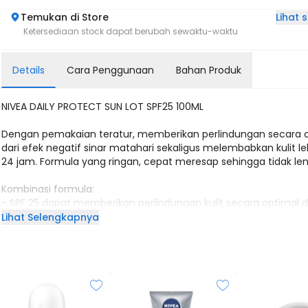
Lihat
Temukan di Store
Ketersediaan stock dapat berubah sewaktu-waktu
Details
Cara Penggunaan
Bahan Produk
NIVEA DAILY PROTECT SUN LOT SPF25 100ML
Dengan pemakaian teratur, memberikan perlindungan secara 
dari efek negatif sinar matahari sekaligus melembabkan kulit le
24 jam. Formula yang ringan, cepat meresap sehingga tidak le
Kombinasi formula:
- SPF 25 dapat memberikan perilndungan kulit secara optimal d
negatif paparan sinar matahari
Lihat Selengkapnya
- Vitamin C sebagai antioksidan melawan radikal bebas akibat p
dan paparan sinar ultra violet
- Hydra IQ memberikan kelembaban lebih dari 24jam. Cepat
menyerap dan tidak lengket
Special ingredient: