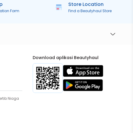
ip
Store Location
ration Form
Find a Beautyhaul Store
Download aplikasi Beautyhaul
rtib Niaga