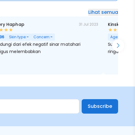
Lihat semua
ery Haphap
Kinski RF
31 Jul 2023
ak, Pori Besar
36
Skin type:
-
Concern:
-
Age:
32
Skin
dungi dari efek negatif sinar matahari
Super super 
ligus melembabkan
ringan, cepa
Subscribe