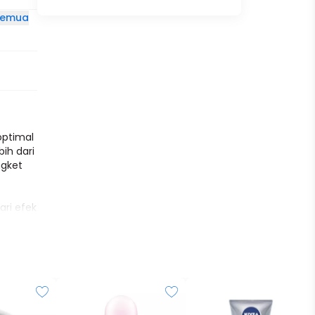
 semua
optimal
bih dari
ngket
ari efek
olusi