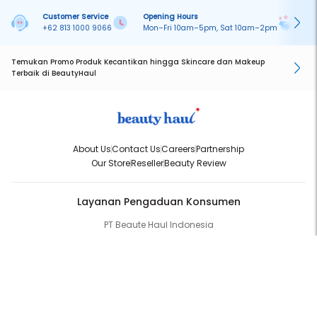
Customer Service
Opening Hours
Pa
+62 813 1000 9066
Mon–Fri 10am–5pm, Sat 10am–2pm
On
Temukan Promo Produk Kecantikan hingga Skincare dan Makeup
Terbaik di BeautyHaul
About Us
Contact Us
Careers
Partnership
Our Store
Reseller
Beauty Review
Layanan Pengaduan Konsumen
PT Beaute Haul Indonesia
WhatsApp:
(+62) 813-1000-9066
Email:
cs@beautyhaul.com
Direktorat Jenderal Perlindungan Konsumen dan Tertib Niaga
Kementrian Perdagangan Republik Indonesia