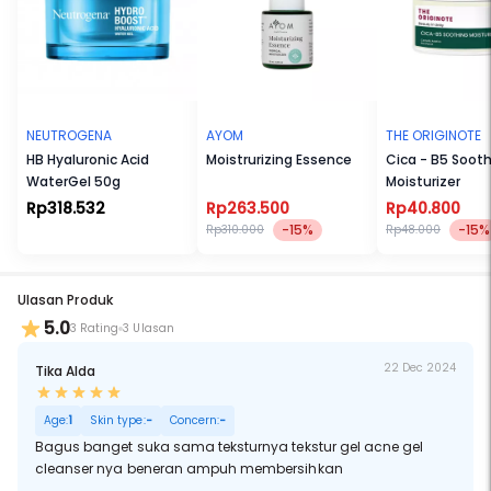
NEUTROGENA
AYOM
THE ORIGINOTE
HB Hyaluronic Acid
Moistrurizing Essence
Cica - B5 Soot
WaterGel 50g
Moisturizer
Rp318.532
Rp263.500
Rp40.800
-15%
-15%
Rp310.000
Rp48.000
Ulasan Produk
5.0
3 Rating
3 Ulasan
22 Dec 2024
Tika Alda
Age:
1
Skin type:
-
Concern:
-
Bagus banget suka sama teksturnya tekstur gel acne gel
cleanser nya beneran ampuh membersihkan