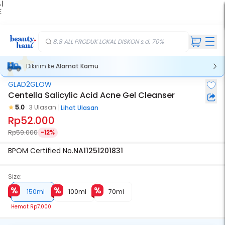
 |
E
kir
iah
8.8 ALL PRODUK LOKAL DISKON s.d. 70%
Dikirim ke
Alamat Kamu
GLAD2GLOW
Centella Salicylic Acid Acne Gel Cleanser
5.0
3 Ulasan
Lihat Ulasan
Rp52.000
Rp59.000
-12%
BPOM Certified No.
NA11251201831
Size:
150ml
100ml
70ml
Hemat
Rp7.000