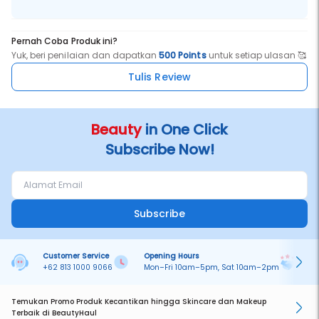
Pernah Coba Produk ini?
Yuk, beri penilaian dan dapatkan
500 Points
untuk setiap ulasan 🥰
Tulis Review
Beauty
in One Click
Subscribe Now!
Subscribe
Customer Service
Opening Hours
Pa
+62 813 1000 9066
Mon–Fri 10am–5pm, Sat 10am–2pm
On
Temukan Promo Produk Kecantikan hingga Skincare dan Makeup
Terbaik di BeautyHaul