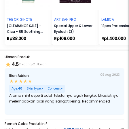
Vegan. Tidak Melalui Uji Coba terhadap Hewan. Tanpa Bahan yang
Membahayakan Eksistensi Terumbu Karang. Tersertifikasi Halal.
THE ORIGINOTE
ARTISAN PRO
LAMICA
[CLEARANCE SALE] -
Special Upper & Lower
18pcs Professio
Cica - B5 Soothing
Eyelash (3)
Essence Toner
Rp38.000
Rp108.000
Rp1.400.000
Ulasan Produk
4.5
2 Rating
2 Ulasan
09 Aug 2023
Rian Adrian
Age:
40
Skin type:
-
Concern:
-
Aroma mint seperti odol , teksturnya agak lengket, khasiatnya
melembabkan bibir yang sangat kering. Recommended
Pernah Coba Produk ini?