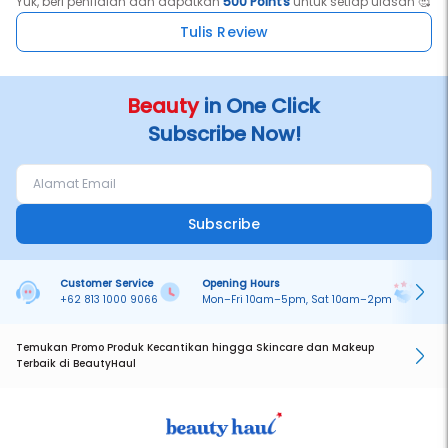
Yuk, beri penilaian dan dapatkan
500 Points
untuk setiap ulasan 🥰
Tulis Review
Beauty
in One Click
Subscribe Now!
Subscribe
Customer Service
Opening Hours
Pa
+62 813 1000 9066
Mon–Fri 10am–5pm, Sat 10am–2pm
On
Temukan Promo Produk Kecantikan hingga Skincare dan Makeup
Terbaik di BeautyHaul