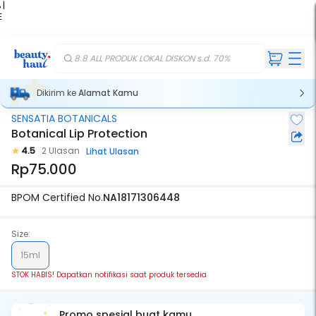
 |
E
kir
iah
8.8 ALL PRODUK LOKAL DISKON s.d. 70%
Dikirim ke
Alamat Kamu
SENSATIA BOTANICALS
Stok Habis
Botanical Lip Protection
4.5
2 Ulasan
Lihat Ulasan
Rp75.000
BPOM Certified No.
NA18171306448
Size:
15ml
STOK HABIS! Dapatkan notifikasi saat produk tersedia
Promo spesial buat kamu