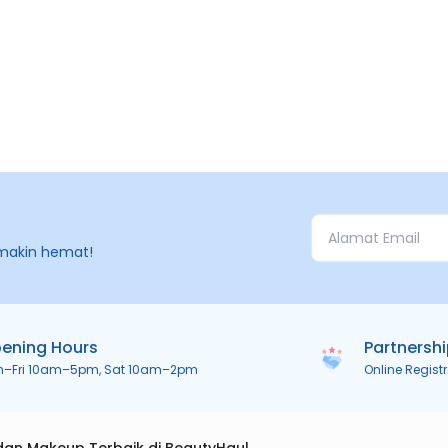
makin hemat!
ening Hours
Partnersh
n–Fri 10am–5pm, Sat 10am–2pm
Online Regist