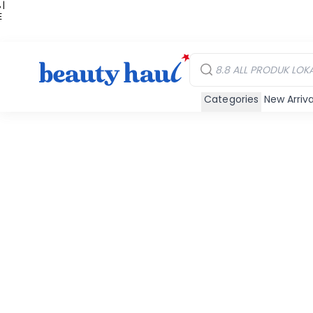
 |
E
kir
iah
Categories
New Arriva