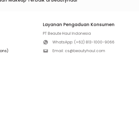
dan Makeup Terbaik di BeautyHaul
Layanan Pengaduan Konsumen
PT Beaute Haul Indonesia
WhatsApp:
(+62) 813-1000-9066
ions)
Email:
cs@beautyhaul.com
Direktorat Jenderal Perlindungan Konsumen dan Te
olicy
Kementrian Perdagangan Republik Indonesia
WhatsApp:
(+62) 853-1111-1010
Follow us!
Copyright ©2026 PT BEAUTE HAUL INDONESIA