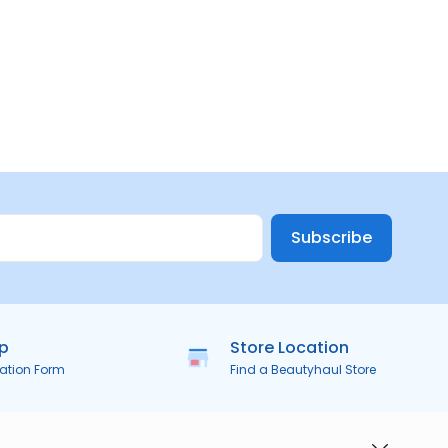
Subscribe
ip
Store Location
ration Form
Find a Beautyhaul Store