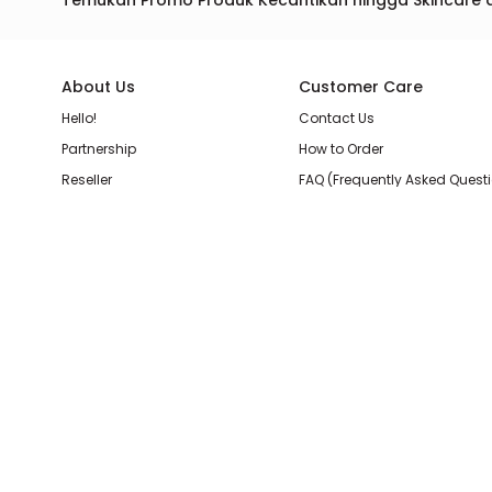
Temukan Promo Produk Kecantikan hingga Skincare 
About Us
Customer Care
Hello!
Contact Us
Partnership
How to Order
Reseller
FAQ (Frequently Asked Quest
Join Our Team
Membership Loyalty Points
Store Location
Shipping, Delivery, & Return P
Beauty Review
Terms & Conditions
Privacy Policy
Pilihan Pembayaran