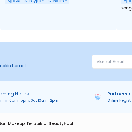
Age:
23
Skin type:
-
Concern:
-
Age:
sang
makin hemat!
ening Hours
Partnersh
n–Fri 10am–5pm, Sat 10am–2pm
Online Regist
dan Makeup Terbaik di BeautyHaul