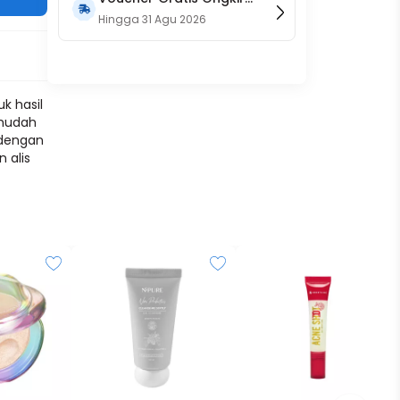
15RB (Only on Website)
Hingga
31 Agu 2026
k hasil
 mudah
 dengan
 alis