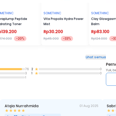
METHINC
SOMETHINC
SOMETHINC
raplump Peptide
Vita Propolis Hydra Power
Clay Glowgasm 
drating Toner
Mist
Balm
p139.200
Rp30.200
Rp83.100
174.000
-20%
Rp45.000
-33%
Rp124.000
-3
Lihat semua
Pern
76
2
0
Yuk, b
3
1
0
1
Atqia Nurrahmida
Sabr
01 Aug 2025