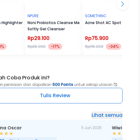
NPURE
SOMETHINC
Highlighter
Noni Probiotics Cleanse Me
Acne Shot AC Spot Gel
Softly Gel Cleanser
Rp29.100
Rp75.900
3%
Rp35.000
-17%
Rp115.000
-34%
ah Coba Produk ini?
eri penilaian dan dapatkan
500 Points
untuk setiap ulasan 🥰
Tulis Review
Lihat semua
ina Oscar
Wiwi Tatum
11 Jun 2025