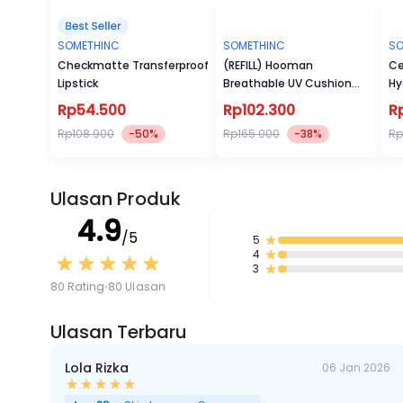
SOMETHINC
SOMETHINC
SO
Checkmatte Transferproof
(REFILL) Hooman
Ce
Lipstick
Breathable UV Cushion
Hy
Cover SPF35 PA++++
Rp54.500
Rp102.300
R
Rp108.900
-50%
Rp165.000
-38%
Rp
Ulasan Produk
4.9
/5
5
4
3
80 Rating
80 Ulasan
Ulasan Terbaru
Lola Rizka
06 Jan 2026