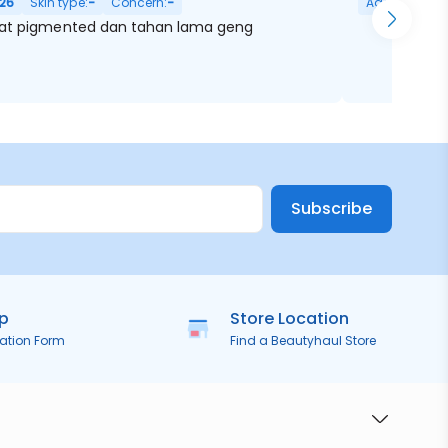
26
Skin type:
-
Concern:
-
Age:
3
Skin 
at pigmented dan tahan lama geng
Subscribe
ip
Store Location
ration Form
Find a Beautyhaul Store