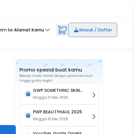
irim ke
Alamat Kamu
Masuk / Daftar
Promo spesial buat kamu
Belanja makin hemat dengan promo discount
hingga gratis ongkir!
GWP SOMETHINC SKIN
GOALS Brightening Body
Hingga
31 Des 2026
Crème
PWP BEAUTYHAUL 2026
Hingga
31 Des 2026
Voucher Gratis Ongkir