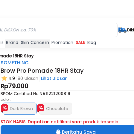
Dik
ls
Brand
Skin Concern
Promotion
SALE
Blog
made 18HR Stay
SOMETHINC
Brow Pro Pomade 18HR Stay
4.9
80 Ulasan
Lihat Ulasan
Habis
Habis
Rp79.000
BPOM Certified No.
NA11221200819
color:
Dark Brown
Chocolate
STOK HABIS! Dapatkan notifikasi saat produk tersedia
Beritahu Saya