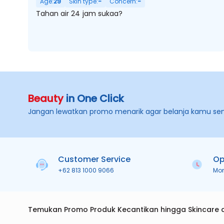
Age:
29
Skin type:
-
Concern:
-
Tahan air 24 jam sukaa?
Beauty
in One Click
Jangan lewatkan promo menarik agar belanja kamu se
Customer Service
Op
+62 813 1000 9066
Mo
Temukan Promo Produk Kecantikan hingga Skincare 