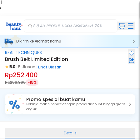
 |
E
kir
iah
8.8 ALL PRODUK LOKAL DISKON s.d. 70%
Dikirim ke
Alamat Kamu
REAL TECHNIQUES
Brush Belt Limited Edition
5.0
5 Ulasan
Lihat Ulasan
Rp252.400
Rp296.890
-15%
Promo spesial buat kamu
Belanja makin hemat dengan promo discount hingga gratis
ongkir!
Details