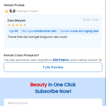
Ulasan Produk
5.0
5 Rating
5 Ulasan
30 Mar 2023
Desi Maryati
Age:
30
Skin type:
Combination Skin
Concern:
Acne, Anti Aging, Noda Hita
Travel friendly banget bagusss aku suka
Pernah Coba Produk ini?
Yuk, beri penilaian dan dapatkan
500 Points
untuk setiap ulasan 🥰
Tulis Review
Beauty
in One Click
Subscribe Now!