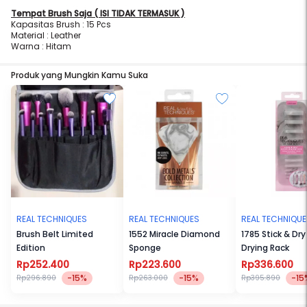
Tempat Brush Saja ( ISI TIDAK TERMASUK )
Kapasitas Brush : 15 Pcs
Material : Leather
Warna : Hitam
Produk yang Mungkin Kamu Suka
REAL TECHNIQUES
REAL TECHNIQUES
REAL TECHNIQU
Brush Belt Limited
1552 Miracle Diamond
1785 Stick & Dry
Edition
Sponge
Drying Rack
Rp252.400
Rp223.600
Rp336.600
-15%
-15%
-15
Rp296.890
Rp263.000
Rp395.890