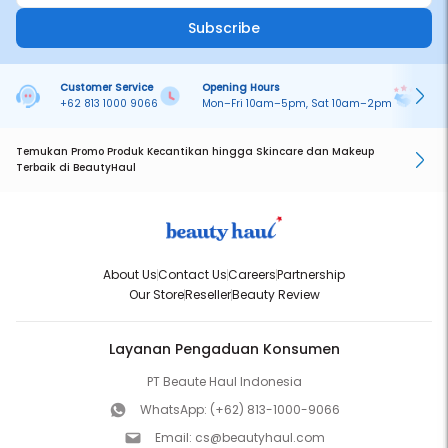
Subscribe
Customer Service
Opening Hours
Pa
+62 813 1000 9066
Mon–Fri 10am–5pm, Sat 10am–2pm
On
Temukan Promo Produk Kecantikan hingga Skincare dan Makeup
Terbaik di BeautyHaul
About Us
Contact Us
Careers
Partnership
Our Store
Reseller
Beauty Review
Layanan Pengaduan Konsumen
PT Beaute Haul Indonesia
WhatsApp:
(+62) 813-1000-9066
Email:
cs@beautyhaul.com