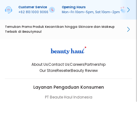
Customer Service
Opening Hours
Pa
+62 813 1000 9066
Mon–Fri 10am–5pm, Sat 10am–2pm
On
Temukan Promo Produk Kecantikan hingga Skincare dan Makeup
Terbaik di BeautyHaul
About Us
Contact Us
Careers
Partnership
Our Store
Reseller
Beauty Review
Layanan Pengaduan Konsumen
PT Beaute Haul Indonesia
WhatsApp:
(+62) 813-1000-9066
Email:
cs@beautyhaul.com
Direktorat Jenderal Perlindungan Konsumen dan Tertib Niaga
Kementrian Perdagangan Republik Indonesia