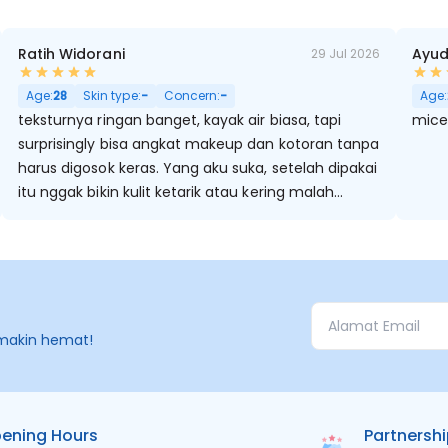
Ratih Widorani
Ayud
29 Jul 2026
Age:
28
Skin type:
-
Concern:
-
Age:
teksturnya ringan banget, kayak air biasa, tapi
mice
surprisingly bisa angkat makeup dan kotoran tanpa
harus digosok keras. Yang aku suka, setelah dipakai
itu nggak bikin kulit ketarik atau kering malah
kerasa lebih calming, sesuai namanya.
makin hemat!
ening Hours
Partnersh