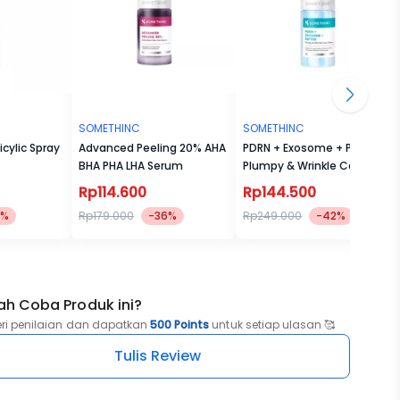
SOMETHINC
SOMETHINC
icylic Spray
Advanced Peeling 20% AHA
PDRN + Exosome + Peptide
BHA PHA LHA Serum
Plumpy & Wrinkle Care
Serum
Rp114.600
Rp144.500
5%
Rp179.000
-36%
Rp249.000
-42%
ah Coba Produk ini?
eri penilaian dan dapatkan
500 Points
untuk setiap ulasan 🥰
Tulis Review