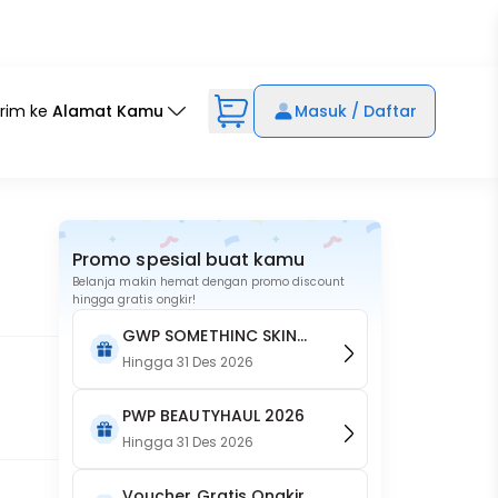
irim ke
Alamat Kamu
Masuk / Daftar
Promo spesial buat kamu
Belanja makin hemat dengan promo discount
hingga gratis ongkir!
GWP SOMETHINC SKIN
GOALS Brightening Body
Hingga
31 Des 2026
Crème
PWP BEAUTYHAUL 2026
Hingga
31 Des 2026
Voucher Gratis Ongkir