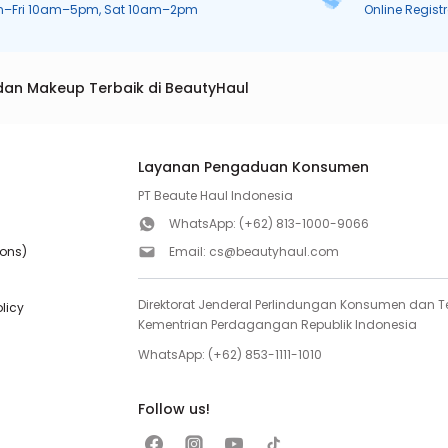
n–Fri 10am–5pm, Sat 10am–2pm
Online Regist
dan Makeup Terbaik di BeautyHaul
Layanan Pengaduan Konsumen
PT Beaute Haul Indonesia
WhatsApp:
(+62) 813-1000-9066
ions)
Email:
cs@beautyhaul.com
Direktorat Jenderal Perlindungan Konsumen dan Te
olicy
Kementrian Perdagangan Republik Indonesia
WhatsApp:
(+62) 853-1111-1010
Follow us!