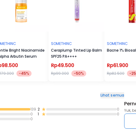
METHINC
SOMETHINC
SOMETHINC
ntle Bright Niacinamide
Ceraplump Tinted Lip Balm
Bacne 1% Biosal
Alpha Arbutin Serum
SPF25 PA++++
p98.500
Rp49.500
Rp61.900
179.000
-45%
Rp99.000
-50%
Rp82.500
-2
Lihat semua
Pern
139
2
0
Yuk, b
0
1
0
0