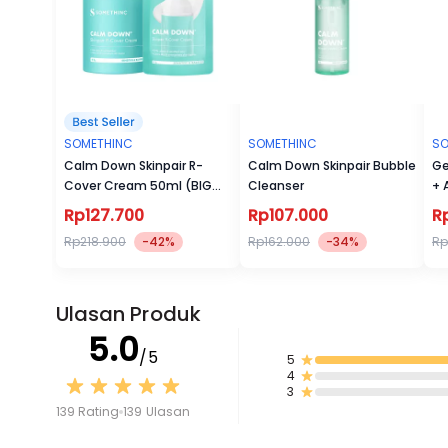
SOMETHINC
SOMETHINC
SO
Calm Down Skinpair R-
Calm Down Skinpair Bubble
Ge
Cover Cream 50ml (BIG
Cleanser
+ 
SIZE)
Rp127.700
Rp107.000
R
Rp218.900
-42%
Rp162.000
-34%
Rp
Ulasan Produk
5.0
/5
5
4
3
139 Rating
139 Ulasan