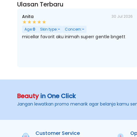
Ulasan Terbaru
Anita
30 Jul 2026
Age:
0
Skin type:
-
Concern:
-
micellar favorit aku inimah superr gentle bngett
Beauty
in One Click
Jangan lewatkan promo menarik agar belanja kamu se
Customer Service
Op