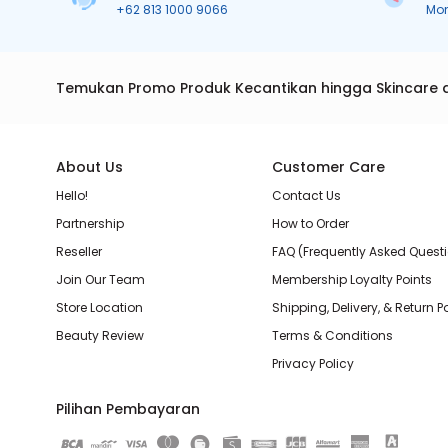
+62 813 1000 9066
Mo
Temukan Promo Produk Kecantikan hingga Skincare 
About Us
Customer Care
Hello!
Contact Us
Partnership
How to Order
Reseller
FAQ (Frequently Asked Quest
Join Our Team
Membership Loyalty Points
Store Location
Shipping, Delivery, & Return P
Beauty Review
Terms & Conditions
Privacy Policy
Pilihan Pembayaran