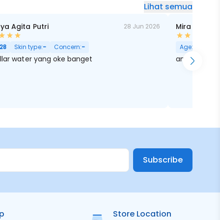
Lihat semua
ya Agita Putri
Mira Dewi
28 Jun 2026
28
Skin type:
-
Concern:
-
Age:
28
Skin
llar water yang oke banget
ampuh untu
Subscribe
ip
Store Location