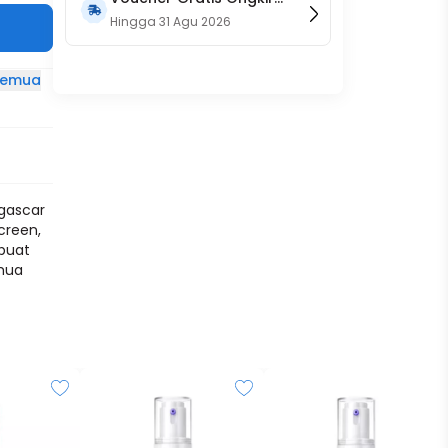
15RB (Only on Website)
Hingga
31 Agu 2026
 semua
gascar
creen,
buat
emua