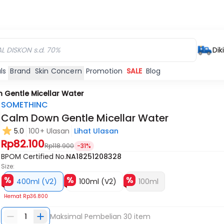
Dik
ls
Brand
Skin Concern
Promotion
SALE
Blog
 Gentle Micellar Water
SOMETHINC
Calm Down Gentle Micellar Water
5.0
100+ Ulasan
Lihat Ulasan
Rp82.100
Rp118.900
-31%
BPOM Certified No.
NA18251208328
Size:
400ml (V2)
100ml (V2)
100ml
Hemat
Rp36.800
1
Maksimal Pembelian
30
item