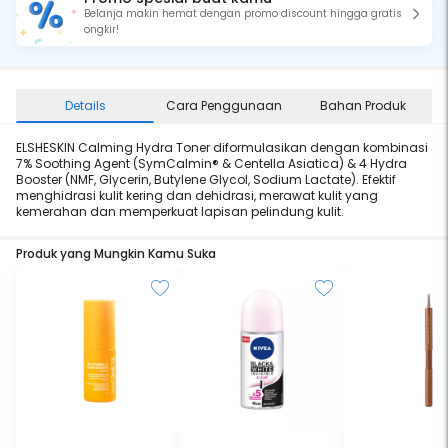
Belanja makin hemat dengan promo discount hingga gratis
ongkir!
Details
Cara Penggunaan
Bahan Produk
ELSHESKIN Calming Hydra Toner diformulasikan dengan kombinasi
7% Soothing Agent (SymCalmin® & Centella Asiatica) & 4 Hydra
Booster (NMF, Glycerin, Butylene Glycol, Sodium Lactate). Efektif
menghidrasi kulit kering dan dehidrasi, merawat kulit yang
kemerahan dan memperkuat lapisan pelindung kulit.
Produk yang Mungkin Kamu Suka