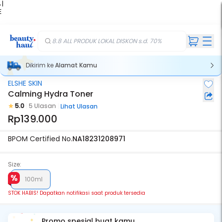
 |
E
kir
iah
8.8 ALL PRODUK LOKAL DISKON s.d. 70%
Dikirim ke
Alamat Kamu
ELSHE SKIN
Stok Habis
Calming Hydra Toner
5.0
5 Ulasan
Lihat Ulasan
Rp139.000
BPOM Certified No.
NA18231208971
Size:
100ml
STOK HABIS! Dapatkan notifikasi saat produk tersedia
Promo spesial buat kamu