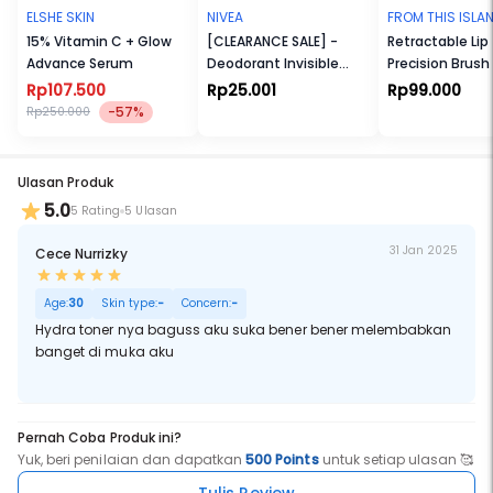
ELSHE SKIN
NIVEA
FROM THIS ISLA
15% Vitamin C + Glow
[CLEARANCE SALE] -
Retractable Lip
Advance Serum
Deodorant Invisible
Precision Brush
Black & White Roll-On
Rp107.500
Rp25.001
Rp99.000
-57%
Rp250.000
Ulasan Produk
5.0
5 Rating
5 Ulasan
31 Jan 2025
Cece Nurrizky
Age:
30
Skin type:
-
Concern:
-
Hydra toner nya baguss aku suka bener bener melembabkan
banget di muka aku
Pernah Coba Produk ini?
Yuk, beri penilaian dan dapatkan
500 Points
untuk setiap ulasan 🥰