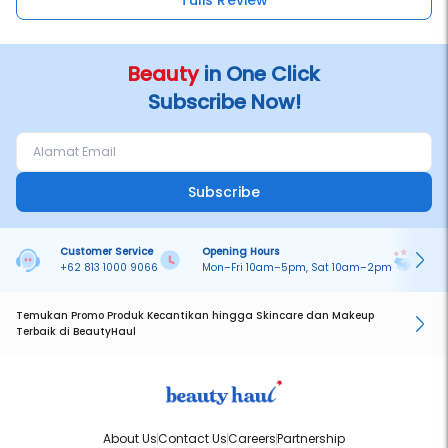
Tulis Review
Beauty
in One Click
Subscribe Now!
Subscribe
Customer Service
Opening Hours
Pa
+62 813 1000 9066
Mon–Fri 10am–5pm, Sat 10am–2pm
On
Temukan Promo Produk Kecantikan hingga Skincare dan Makeup
Terbaik di BeautyHaul
About Us
Contact Us
Careers
Partnership