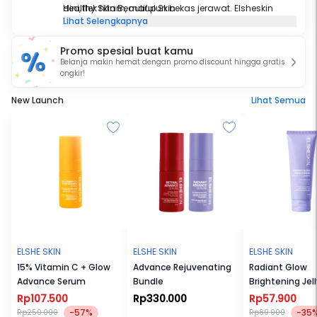
dini, flek hitam, maupun bekas jerawat. Elsheskin
Healthy Skin Beautiful Skin
Lihat Selengkapnya
bekerjasama dengan perusahaan OEM, ODM, dan
OBM terkemuka yang senantiasa menerapkan
Promo spesial buat kamu
konsep cosmeceuticals dan research based
Belanja makin hemat dengan promo discount hingga gratis
cosmetics. Pabrik dengan standar Internasional dan
ongkir!
bersertifikat CGMP yang terjamin kualitas, keamanan,
dan kebersihan dari produk Elsheskin. Elsheskin
New Launch
Lihat Semua
sudah bersertifikasi BPOM.
ELSHE SKIN
ELSHE SKIN
ELSHE SKIN
15% Vitamin C + Glow
Advance Rejuvenating
Radiant Glow
Advance Serum
Bundle
Brightening Jell
Cleanser
Rp107.500
Rp330.000
Rp57.900
-57%
-35
Rp250.000
Rp89.000