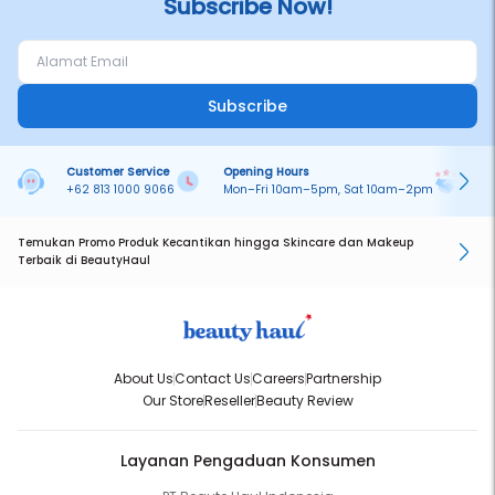
Subscribe Now!
Subscribe
Customer Service
Opening Hours
Pa
+62 813 1000 9066
Mon–Fri 10am–5pm, Sat 10am–2pm
On
Temukan Promo Produk Kecantikan hingga Skincare dan Makeup
Terbaik di BeautyHaul
About Us
Contact Us
Careers
Partnership
Our Store
Reseller
Beauty Review
Layanan Pengaduan Konsumen