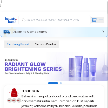
 |
E
kir
iah
8.8 ALL PRODUK LOKAL DISKON s.d. 70%
Dikirim ke
Alamat Kamu
Tentang Brand
Semua Produk
ELSHE SKIN
Elsheskin merupakan local brand perawatan kulit
dan kosmetik untuk semua masalah kulit, seperti
jerawat, komedo, minyak berlebih, kusam, penuaan