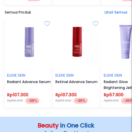
Semua Produk
Lihat Semua
ELSHE SKIN
ELSHE SKIN
ELSHE SKIN
Radiant Advance Serum
Retinal Advance Serum
Radiant Glow
Brightening Jell
Cleanser
Rp107.300
Rp107.300
Rp57.900
-35%
-35%
-35
Rp165.000
Rp165.000
Rp89.000
Beauty
in One Click