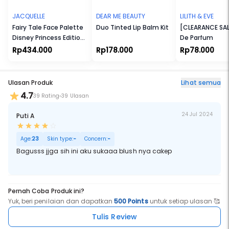
JACQUELLE
DEAR ME BEAUTY
LILITH & EVE
Fairy Tale Face Palette
Duo Tinted Lip Balm Kit
[CLEARANCE SAL
Disney Princess Edition
De Parfum
+ Smoothing Hair Brush
Rp434.000
Rp178.000
Rp78.000
- Disney Princess +
Extract Oil Control
Paper
Ulasan Produk
Lihat semua
4.7
39 Rating
39 Ulasan
24 Jul 2024
Puti A
Age:
23
Skin type:
-
Concern:
-
Bagusss jjga sih ini aku sukaaa blush nya cakep
Pernah Coba Produk ini?
Yuk, beri penilaian dan dapatkan
500 Points
untuk setiap ulasan 🥰
Tulis Review