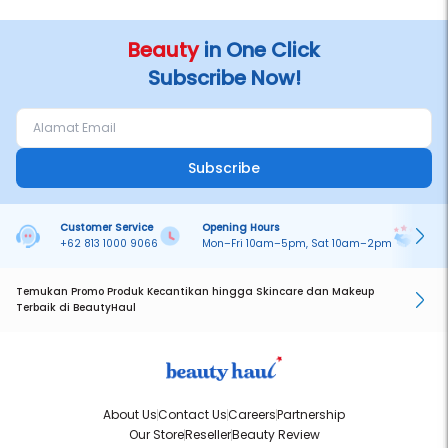
Beauty
in One Click
Subscribe Now!
Subscribe
Customer Service
Opening Hours
Pa
+62 813 1000 9066
Mon–Fri 10am–5pm, Sat 10am–2pm
On
Temukan Promo Produk Kecantikan hingga Skincare dan Makeup
Terbaik di BeautyHaul
About Us
Contact Us
Careers
Partnership
Our Store
Reseller
Beauty Review