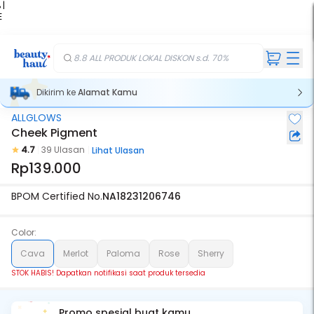
 |
E
kir
iah
8.8 ALL PRODUK LOKAL DISKON s.d. 70%
Dikirim ke
Alamat Kamu
ALLGLOWS
Stok Habis
Cheek Pigment
4.7
39 Ulasan
Lihat Ulasan
Rp139.000
BPOM Certified No.
NA18231206746
Color:
Cava
Merlot
Paloma
Rose
Sherry
STOK HABIS! Dapatkan notifikasi saat produk tersedia
Promo spesial buat kamu