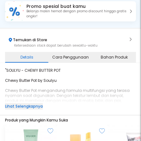
Promo spesial buat kamu
Belanja makin hemat dengan promo discount hingga gratis
ongkir!
Temukan di Store
Ketersediaan stock dapat berubah sewaktu-waktu
Details
Cara Penggunaan
Bahan Produk
"SOULYU - CHEWY BUTTER POT
Chewy Butter Pot by Soulyu
Chewy Butter Pot mengandung formula multifungsi yang terasa
nyaman saat digunakan. Dengan tekstur lembut dan kenyal,
produk ini membaur dengan mudah di mata, bibir, dan pipi,
memberikan efek airbrush. Diperkaya dengan Murumuru Butter,
Lihat Selengkapnya
Cupuacu Butter, dan Shea Butter yang menutrisi, produk ini tidak
hanya menyempurnakan tampilan, tetapi juga membuat bibir dan
Produk yang Mungkin Kamu Suka
kulit tampak serta terasa lebih halus.
Available in 5 shades:
01 - Peach Tart, 02 - Raspberry Jam, 03 - Grape Sorbet, 04 - Cherry
Pie