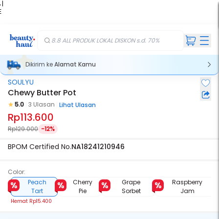
 |
E
kir
iah
8.8 ALL PRODUK LOKAL DISKON s.d. 70%
Dikirim ke
Alamat Kamu
SOULYU
Chewy Butter Pot
5.0
3 Ulasan
Lihat Ulasan
Rp113.600
Rp129.000
-12%
BPOM Certified No.
NA18241210946
Color:
Peach
Cherry
Grape
Raspberry
Tart
Pie
Sorbet
Jam
Hemat
Rp15.400