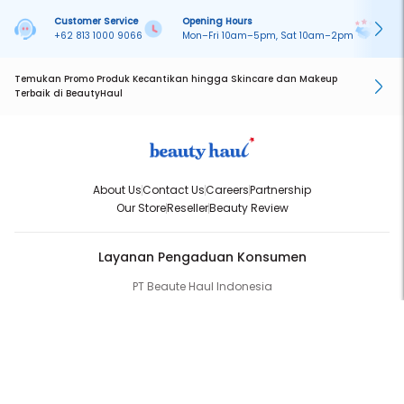
Customer Service
Opening Hours
Pa
+62 813 1000 9066
Mon–Fri 10am–5pm, Sat 10am–2pm
On
Temukan Promo Produk Kecantikan hingga Skincare dan Makeup
Terbaik di BeautyHaul
About Us
Contact Us
Careers
Partnership
Our Store
Reseller
Beauty Review
Layanan Pengaduan Konsumen
PT Beaute Haul Indonesia
WhatsApp:
(+62) 813-1000-9066
Email:
cs@beautyhaul.com
Direktorat Jenderal Perlindungan Konsumen dan Tertib Niaga
Kementrian Perdagangan Republik Indonesia