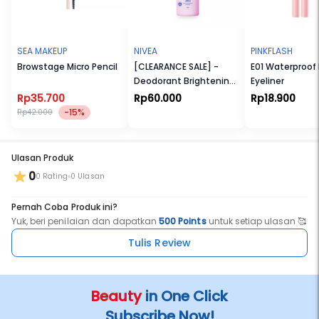
SEA MAKEUP
NIVEA
PINKFLASH
Browstage Micro Pencil
[CLEARANCE SALE] -
E01 Waterproof
Deodorant Brightening
Eyeliner
Hijab Fresh Spray
Rp35.700
Rp60.000
Rp18.900
-15%
Rp42.000
Ulasan Produk
0
0 Rating
0 Ulasan
Pernah Coba Produk ini?
Yuk, beri penilaian dan dapatkan
500 Points
untuk setiap ulasan 🥰
Tulis Review
Beauty
in One Click
Subscribe Now!