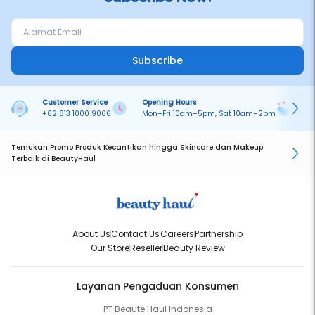
Subscribe
Customer Service
Opening Hours
Pa
+62 813 1000 9066
Mon–Fri 10am–5pm, Sat 10am–2pm
On
Temukan Promo Produk Kecantikan hingga Skincare dan Makeup
Terbaik di BeautyHaul
About Us
Contact Us
Careers
Partnership
Our Store
Reseller
Beauty Review
Layanan Pengaduan Konsumen
PT Beaute Haul Indonesia