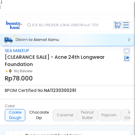
 |
E
kir
iah
8.8 ALL PRODUK LOKAL DISKON s.d. 70%
Dikirim ke
Alamat Kamu
SEA MAKEUP
[CLEARANCE SALE] - Acne 24th Longwear
Foundation
0
No Review
Rp78.000
BPOM Certified No.
NA11230300291
Color:
Cookie
Chocolate
Peanut
Ice
Caramel
Popcorn
Dough
Dip
Butter
Crea