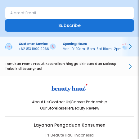
Subscribe
Customer Service
Opening Hours
Pa
+62 813 1000 9066
Mon–Fri 10am–5pm, Sat 10am–2pm
On
Temukan Promo Produk Kecantikan hingga Skincare dan Makeup
Terbaik di BeautyHaul
About Us
Contact Us
Careers
Partnership
Our Store
Reseller
Beauty Review
Layanan Pengaduan Konsumen
PT Beaute Haul Indonesia