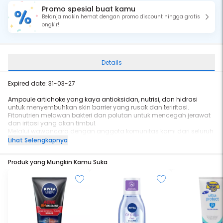
Promo spesial buat kamu
Belanja makin hemat dengan promo discount hingga gratis
ongkir!
Details
Expired date: 31-03-27
Ampoule artichoke yang kaya antioksidan, nutrisi, dan hidrasi
untuk menyembuhkan skin barrier yang rusak dan teriritasi.
Fitonutrien melawan bakteri dan polutan untuk mencegah jerawat
dan iritasi yang akan timbul.
Melalui wawancara dengan anggota komunitas kami dari seluruh
dunia, kami terinspirasi untuk membuat produk yang dapat
Lihat Selengkapnya
digunakan untuk semua jenis kulit, terutama bagi mereka yang
memiliki kulit sensitif dan teriritasi. Tim kami melakukan pengujian
Produk yang Mungkin Kamu Suka
untuk membuat produk yang akan menjadi kunci penting dalam
rutinitas skincare. Dengan sertifikasi iritan rendah, kami
memformulasikan Artichoke Intensive Skin Barrier Ampoule dengan
bahan-bahan yang dapat memperkuat dan menjaga skin barrier
sehingga mencegah masalah kulit, menghasilkan kulit yang lebih
baik dan lebih sehat. Manfaat utama
- Memperbaiki warna kulit yang tidak merata
- Mengurangi flek, bintik hitam, dan bekas jerawat