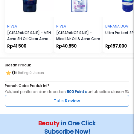
- Menghaluskan dan mencerahkan kulit
NIVEA
NIVEA
BANANA BOAT
[CLEARANCE SALE] - MEN
[CLEARANCE SALE] -
Ultra Protect S
Acne 8H Oil Clear Acne
MicellAir Oil & Acne Care
Defense + Purify Scrub
Rp41.500
Rp40.850
Rp187.000
100ml
Ulasan Produk
0
0 Rating
0 Ulasan
Pernah Coba Produk ini?
Yuk, beri penilaian dan dapatkan
500 Points
untuk setiap ulasan 🥰
Tulis Review
Beauty
in One Click
Subscribe Now!