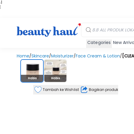
 |
E
kir
iah
Categories
New Arriva
Home
/
Skincare
/
Moisturizer
/
Face Cream & Lotion
/
[CLEA
Stok Habis
Habis
Habis
Tambah ke Wishlist
Bagikan produk