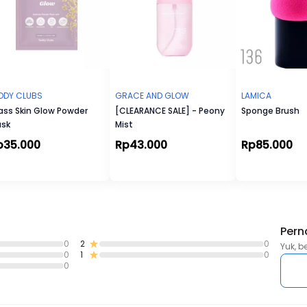
DDY CLUBS
GRACE AND GLOW
LAMICA
ass Skin Glow Powder
[CLEARANCE SALE] - Peony
Sponge Brush
sk
Mist
p35.000
Rp43.000
Rp85.000
Pern
0
2
0
Yuk, b
0
1
0
0