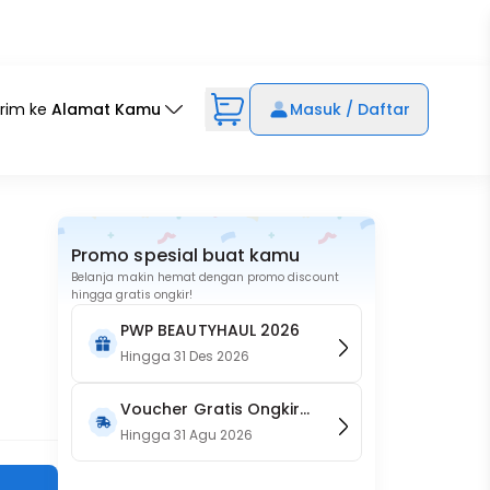
irim ke
Alamat Kamu
Masuk / Daftar
Promo spesial buat kamu
Belanja makin hemat dengan promo discount
hingga gratis ongkir!
PWP BEAUTYHAUL 2026
Hingga
31 Des 2026
Voucher Gratis Ongkir
15RB (Only on Website)
Hingga
31 Agu 2026