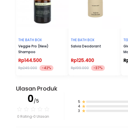
THE BATH BOX
THE BATH BOX
TE
Veggie Pro (New)
Salvia Deodorant
Gl
Shampoo
Ma
Rp144.500
Rp125.400
R
Rp249.000
-42%
Rp199.000
-37%
Ulasan Produk
0
/5
5
4
3
0 Rating
0 Ulasan