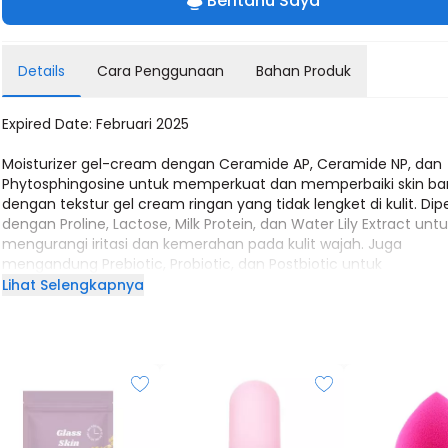
Beritahu Saya
Details
Cara Penggunaan
Bahan Produk
Expired Date: Februari 2025
Moisturizer gel-cream dengan Ceramide AP, Ceramide NP, dan
Phytosphingosine untuk memperkuat dan memperbaiki skin bar
dengan tekstur gel cream ringan yang tidak lengket di kulit. Di
dengan Proline, Lactose, Milk Protein, dan Water Lily Extract unt
mengurangi iritasi dan kemerahan pada kulit wajah. Juga
mengandung Prebiotic, Probiotic, dan Postbiotic untuk
menyeimbangkan skin microbioma untuk memperkuat skin nat
Lihat Selengkapnya
defense dan mempercepat skin renewal. Cocok untuk kulit sensi
berjerawat, dan beruntusan.