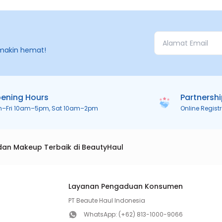
makin hemat!
ening Hours
Partnersh
n–Fri 10am–5pm, Sat 10am–2pm
Online Regist
dan Makeup Terbaik di BeautyHaul
Layanan Pengaduan Konsumen
PT Beaute Haul Indonesia
WhatsApp:
(+62) 813-1000-9066