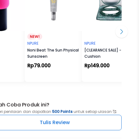
NPURE
NPURE
Noni Beat The Sun Physical
[CLEARANCE SALE] - Power
Sunscreen
Cushion
Rp79.000
Rp149.000
ah Coba Produk ini?
eri penilaian dan dapatkan
500 Points
untuk setiap ulasan 🥰
Tulis Review