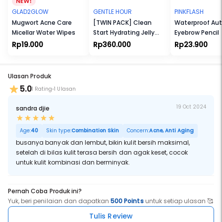
Hasilnya, wajah glowing pori tersamarkan.
GLAD2GLOW
GENTLE HOUR
PINKFLASH
Gunakan sedikit saja untuk dapatkan busa melimpah yang halus,
Mugwort Acne Care
[TWIN PACK] Clean
Waterproof Au
creamy dan lembut seperti awan.
Micellar Water Wipes
Start Hydrating Jelly
Eyebrow Pencil
Sebelum menggunakan, basahkan tangan dengan air lalu
Cleanser
keluarkan 2 cm produk POND’S Bright Beauty Whip Foam di
Rp19.000
Rp360.000
Rp23.900
tanganmu. Buat busa dengan gerakan ujung jari memutar di
telapak tangan dan tambahkan air sedikit demi sedikit untuk
mendapatkan busa yang tebal dan creamy. Pijat lembut busa di
wajah lalu bilas dengan air.
Ulasan Produk
5.0
1 Rating
1 Ulasan
+dibandingkan dengan Facial Foam lainnya
*epidermis
19 Oct 2024
sandra djie
Age:
40
Skin type:
Combination Skin
Concern:
Acne, Anti Aging
busanya banyak dan lembut, bikin kulit bersih maksimal,
setelah di bilas kulit terasa bersih dan agak keset, cocok
untuk kulit kombinasi dan berminyak.
Pernah Coba Produk ini?
Yuk, beri penilaian dan dapatkan
500 Points
untuk setiap ulasan 🥰
Tulis Review