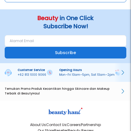
Beauty
in One Click
Subscribe Now!
Subscribe
Customer Service
Opening Hours
Pa
+62 813 1000 9066
Mon–Fri 10am–5pm, Sat 10am–2pm
On
Temukan Promo Produk Kecantikan hingga Skincare dan Makeup
Terbaik di BeautyHaul
About Us
Contact Us
Careers
Partnership
Our Store
Reseller
Beauty Review