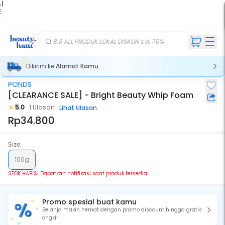
 |
E
kir
iah
8.8 ALL PRODUK LOKAL DISKON s.d. 70%
Dikirim ke
Alamat Kamu
PONDS
Stok Habis
[CLEARANCE SALE] - Bright Beauty Whip Foam
5.0
1 Ulasan
Lihat Ulasan
Rp34.800
Size:
100g
STOK HABIS! Dapatkan notifikasi saat produk tersedia
Promo spesial buat kamu
Belanja makin hemat dengan promo discount hingga gratis
ongkir!