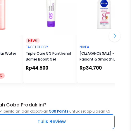
FACETOLOGY
NIVEA
lar Water
Triple Care 5% Panthenol
[CLEARANCE SALE] - NBO
Barrier Boost Gel
Radiant & Smooth Lotion
190ml
Rp44.500
Rp34.700
5%
ah Coba Produk ini?
eri penilaian dan dapatkan
500 Points
untuk setiap ulasan 🥰
Tulis Review