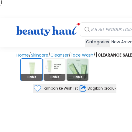
 |
E
kir
iah
Categories
New Arriva
Home
/
Skincare
/
Cleanser
/
Face Wash
/
[CLEARANCE SALE
Stok Habis
Habis
Habis
Habis
Tambah ke Wishlist
Bagikan produk