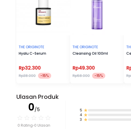
THE ORIGINOTE
THE ORIGINOTE
TH
Hyalu C-Serum
Cleansing Oil 100ml
Ce
Rp32.300
Rp49.300
R
Rp38.000
-15%
Rp58.000
-15%
Rp
Ulasan Produk
0
/5
5
4
3
0 Rating
0 Ulasan