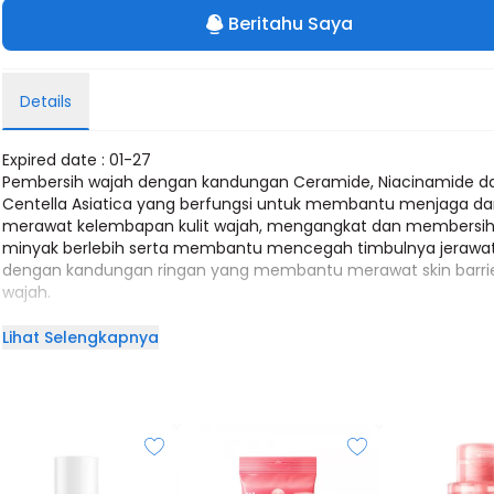
Beritahu Saya
Details
Expired date : 01-27
Pembersih wajah dengan kandungan Ceramide, Niacinamide d
Centella Asiatica yang berfungsi untuk membantu menjaga d
merawat kelembapan kulit wajah, mengangkat dan membersi
minyak berlebih serta membantu mencegah timbulnya jerawa
dengan kandungan ringan yang membantu merawat skin barri
wajah.
Manfaat :
Lihat Selengkapnya
Membersihkan wajah dari debu, minyak dan sisa makeup
Mencegah timbulnya jerawat
Membantu merawat skin barrier