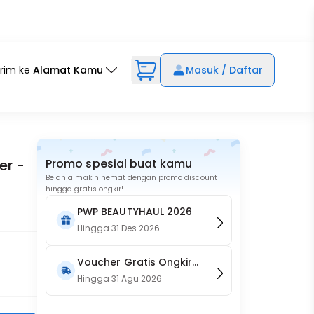
irim ke
Alamat Kamu
Masuk / Daftar
er -
Promo spesial buat kamu
Belanja makin hemat dengan promo discount
hingga gratis ongkir!
PWP BEAUTYHAUL 2026
Hingga
31 Des 2026
Voucher Gratis Ongkir
15RB (Only on Website)
Hingga
31 Agu 2026