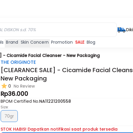
Dik
ls
Brand
Skin Concern
Promotion
SALE
Blog
] - Cicamide Facial Cleanser - New Packaging
THE ORIGINOTE
[CLEARANCE SALE] - Cicamide Facial Cleans
New Packaging
0
No Review
Rp36.000
BPOM Certified No.
NA11221200558
Size:
70gr
STOK HABIS! Dapatkan notifikasi saat produk tersedia