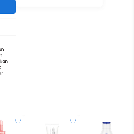
an
an
hkan
t
er