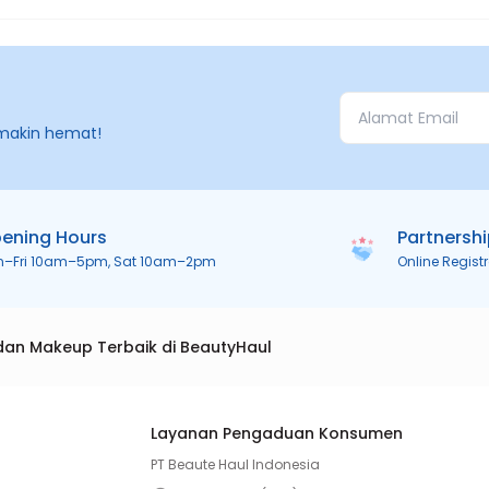
makin hemat!
ening Hours
Partnersh
n–Fri 10am–5pm, Sat 10am–2pm
Online Regist
dan Makeup Terbaik di BeautyHaul
Layanan Pengaduan Konsumen
PT Beaute Haul Indonesia