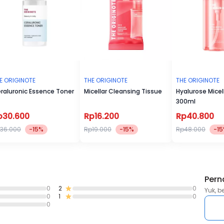
E ORIGINOTE
THE ORIGINOTE
THE ORIGINOTE
raluronic Essence Toner
Micellar Cleansing Tissue
Hyalurose Micel
300ml
p30.600
Rp16.200
Rp40.800
36.000
-15%
Rp19.000
-15%
Rp48.000
-1
Pern
0
2
0
Yuk, b
0
1
0
0