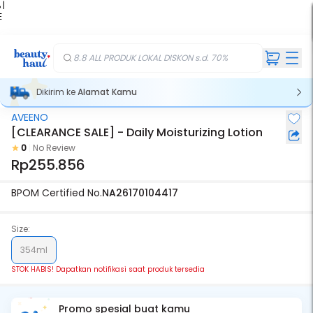
 |
E
kir
iah
8.8 ALL PRODUK LOKAL DISKON s.d. 70%
Dikirim ke
Alamat Kamu
AVEENO
Stok Habis
[CLEARANCE SALE] - Daily Moisturizing Lotion
0
No Review
Rp255.856
BPOM Certified No.
NA26170104417
Size:
354ml
STOK HABIS! Dapatkan notifikasi saat produk tersedia
Promo spesial buat kamu