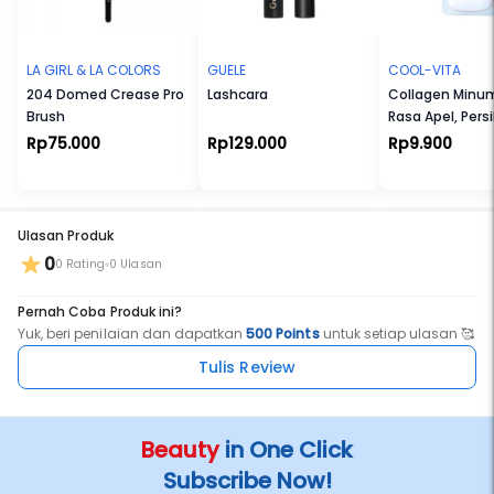
• Tidak menimbulkan komedo
• Tanpa tambahan sabun
Baik untuk:
LA GIRL & LA COLORS
GUELE
COOL-VITA
• Kulit normal
204 Domed Crease Pro
Lashcara
Collagen Minu
• Kulit kering
Brush
Rasa Apel, Persi
• Kulit sensitif
Blueberry
Rp75.000
Rp129.000
Rp9.900
Ulasan Produk
0
0 Rating
0 Ulasan
Pernah Coba Produk ini?
Yuk, beri penilaian dan dapatkan
500 Points
untuk setiap ulasan 🥰
Tulis Review
Beauty
in One Click
Subscribe Now!