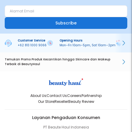
Subscribe
Customer Service
Opening Hours
Pa
+62 813 1000 9066
Mon–Fri 10am–5pm, Sat 10am–2pm
On
Temukan Promo Produk Kecantikan hingga Skincare dan Makeup
Terbaik di BeautyHaul
About Us
Contact Us
Careers
Partnership
Our Store
Reseller
Beauty Review
Layanan Pengaduan Konsumen
PT Beaute Haul Indonesia