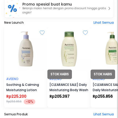
Promo spesial buat kamu
yang dapat merawat dan melindungi kulit, disertai
Belanja makin hemat dengan promo discount hingga gratis
dengan uji klinis untuk membuktikan efikasinya.
ongkir!
New Launch
Lihat Semua
STOK HABIS
STOK HABIS
AVEENO
AVEENO
AVEENO
Soothing & Calming
[CLEARANCE SALE] Daily
[CLEARANCE SAL
Moisturizing Lotion
Moisturizing Body Wash
Daily Moisturizi
Lotion
Rp225.200
Rp205.397
Rp255.856
-12%
Rp255.856
Semua Produk
Lihat Semua