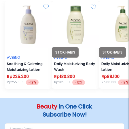
STOK HABIS
STOK HABIS
AVEENO
AVEENO
AVEENO
Soothing & Calming
Daily Moisturizing Body
Daily Moisturizi
Moisturizing Lotion
Wash
Lotion
Rp225.200
Rp180.800
Rp88.100
-12%
-12%
-12%
Rp255.856
Rp205.397
Rp100.100
Beauty
in One Click
Subscribe Now!