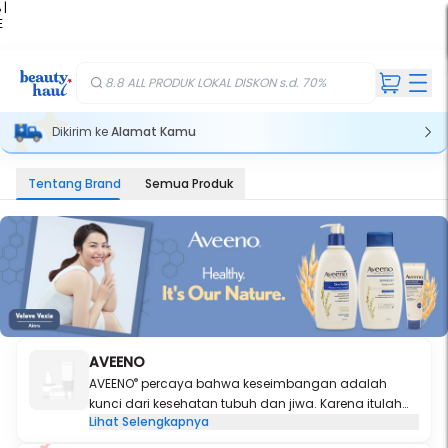
 |
E
kir
iah
8.8 ALL PRODUK LOKAL DISKON s.d. 70%
Dikirim ke
Alamat Kamu
Tentang Brand
Semua Produk
AVEENO
®
AVEENO
percaya bahwa keseimbangan adalah
kunci dari kesehatan tubuh dan jiwa. Karena itulah
Lihat Selengkapnya
kami mengaplikasikan ilmu pengetahuan terkini
untuk mengubah bahan dari alam menjadi produk