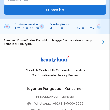
Subscribe
Customer Service
Opening Hours
Pa
+62 813 1000 9066
Mon–Fri 10am–5pm, Sat 10am–2pm
On
Temukan Promo Produk Kecantikan hingga Skincare dan Makeup
Terbaik di BeautyHaul
About Us
Contact Us
Careers
Partnership
Our Store
Reseller
Beauty Review
Layanan Pengaduan Konsumen
PT Beaute Haul Indonesia
WhatsApp:
(+62) 813-1000-9066