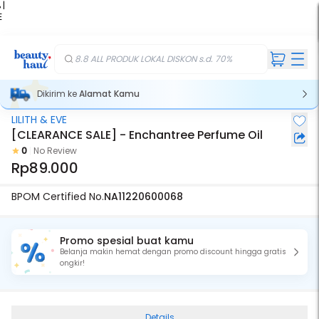
 |
E
kir
iah
8.8 ALL PRODUK LOKAL DISKON s.d. 70%
Dikirim ke
Alamat Kamu
LILITH & EVE
[CLEARANCE SALE] - Enchantree Perfume Oil
0
No Review
Rp89.000
BPOM Certified No.
NA11220600068
Promo spesial buat kamu
Belanja makin hemat dengan promo discount hingga gratis
ongkir!
Details