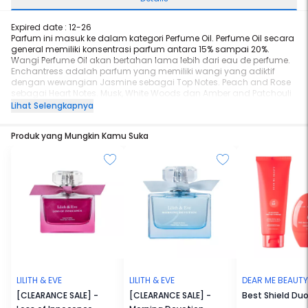
Expired date : 12-26
Parfum ini masuk ke dalam kategori Perfume Oil. Perfume Oil secara
general memiliki konsentrasi parfum antara 15% sampai 20%.
Wangi Perfume Oil akan bertahan lama lebih dari eau de perfume.
Enchantress adalah parfum yang memiliki wangi yang adiktif
dengan wewangian Jasmine sebagai Top Notes. Peach and Rose
sebagai Heart Notes. Musk, White Woods dan Amber and Patchouli
sebagai Base Notes.
Lihat Selengkapnya
Produk yang Mungkin Kamu Suka
LILITH & EVE
LILITH & EVE
DEAR ME BEAUTY
[CLEARANCE SALE] -
[CLEARANCE SALE] -
Best Shield Du