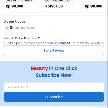
Loss of Innocence
Morning Devotion
Extrait De Parfum
Extrait De Parfum
Rp198.000
Rp198.000
Rp198.000
Ulasan Produk
0
0 Rating
0 Ulasan
Pernah Coba Produk ini?
Yuk, beri penilaian dan dapatkan
500 Points
untuk setiap ulasan 🥰
Tulis Review
Beauty
in One Click
Subscribe Now!
Subscribe