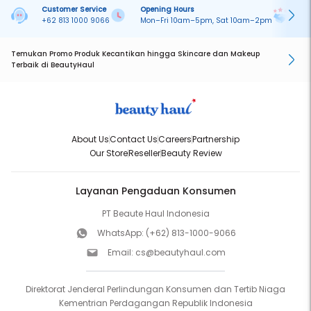
Customer Service
Opening Hours
Pa
+62 813 1000 9066
Mon–Fri 10am–5pm, Sat 10am–2pm
On
Temukan Promo Produk Kecantikan hingga Skincare dan Makeup
Terbaik di BeautyHaul
About Us
Contact Us
Careers
Partnership
Our Store
Reseller
Beauty Review
Layanan Pengaduan Konsumen
PT Beaute Haul Indonesia
WhatsApp:
(+62) 813-1000-9066
Email:
cs@beautyhaul.com
Direktorat Jenderal Perlindungan Konsumen dan Tertib Niaga
Kementrian Perdagangan Republik Indonesia