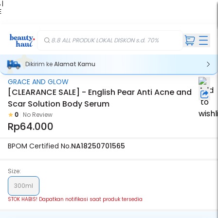
 |
E
kir
iah
8.8 ALL PRODUK LOKAL DISKON s.d. 70%
Dikirim ke
Alamat Kamu
GRACE AND GLOW
Stok Habis
[CLEARANCE SALE] - English Pear Anti Acne and
Scar Solution Body Serum
0
No Review
Rp64.000
BPOM Certified No.
NA18250701565
Size:
300ml
STOK HABIS! Dapatkan notifikasi saat produk tersedia