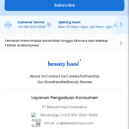
Subscribe
Customer Service
Opening Hours
Pa
+62 813 1000 9066
Mon–Fri 10am–5pm, Sat 10am–2pm
On
Temukan Promo Produk Kecantikan hingga Skincare dan Makeup
Terbaik di BeautyHaul
About Us
Contact Us
Careers
Partnership
Our Store
Reseller
Beauty Review
Layanan Pengaduan Konsumen
PT Beaute Haul Indonesia
WhatsApp:
(+62) 813-1000-9066
Email:
cs@beautyhaul.com