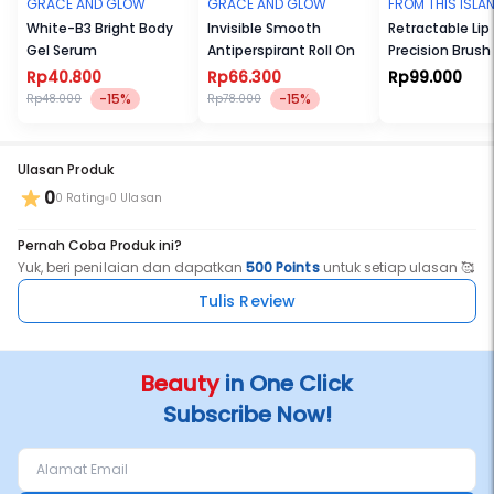
GRACE AND GLOW
GRACE AND GLOW
FROM THIS ISLA
White-B3 Bright Body
Invisible Smooth
Retractable Lip
Gel Serum
Antiperspirant Roll On
Precision Brush
Rp40.800
Rp66.300
Rp99.000
-15%
-15%
Rp48.000
Rp78.000
Ulasan Produk
0
0 Rating
0 Ulasan
Pernah Coba Produk ini?
Yuk, beri penilaian dan dapatkan
500 Points
untuk setiap ulasan 🥰
Tulis Review
Beauty
in One Click
Subscribe Now!