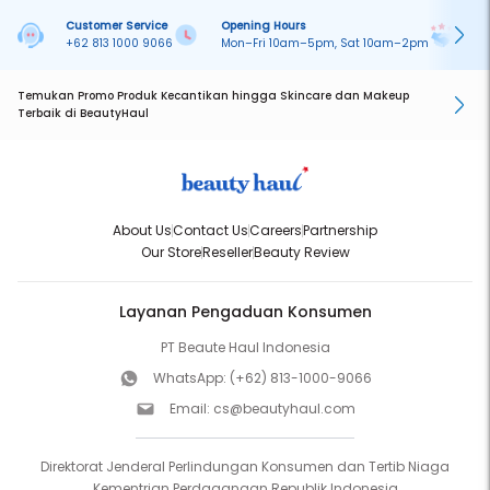
Customer Service
Opening Hours
Pa
+62 813 1000 9066
Mon–Fri 10am–5pm, Sat 10am–2pm
On
Temukan Promo Produk Kecantikan hingga Skincare dan Makeup
Terbaik di BeautyHaul
About Us
Contact Us
Careers
Partnership
Our Store
Reseller
Beauty Review
Layanan Pengaduan Konsumen
PT Beaute Haul Indonesia
WhatsApp:
(+62) 813-1000-9066
Email:
cs@beautyhaul.com
Direktorat Jenderal Perlindungan Konsumen dan Tertib Niaga
Kementrian Perdagangan Republik Indonesia