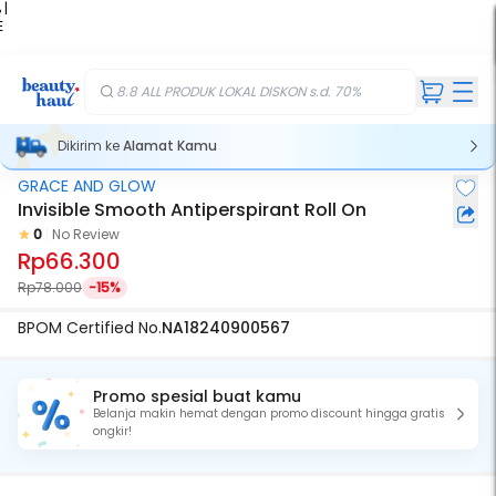
 |
E
kir
iah
8.8 ALL PRODUK LOKAL DISKON s.d. 70%
Dikirim ke
Alamat Kamu
GRACE AND GLOW
Invisible Smooth Antiperspirant Roll On
0
No Review
Rp66.300
Rp78.000
-15%
BPOM Certified No.
NA18240900567
Promo spesial buat kamu
Belanja makin hemat dengan promo discount hingga gratis
ongkir!