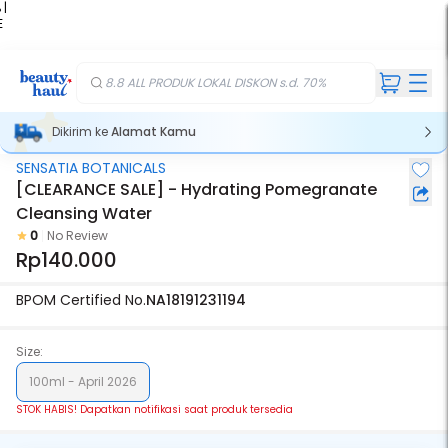
 |
E
kir
iah
8.8 ALL PRODUK LOKAL DISKON s.d. 70%
Dikirim ke
Alamat Kamu
SENSATIA BOTANICALS
Stok Habis
[CLEARANCE SALE] - Hydrating Pomegranate
Cleansing Water
0
No Review
Rp140.000
BPOM Certified No.
NA18191231194
Size:
100ml - April 2026
STOK HABIS! Dapatkan notifikasi saat produk tersedia