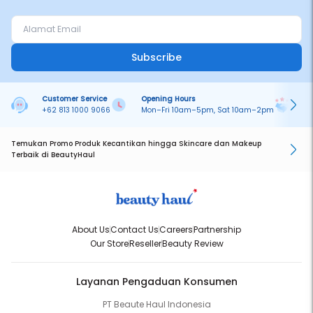
Subscribe
Customer Service
Opening Hours
Pa
+62 813 1000 9066
Mon–Fri 10am–5pm, Sat 10am–2pm
On
Temukan Promo Produk Kecantikan hingga Skincare dan Makeup
Terbaik di BeautyHaul
About Us
Contact Us
Careers
Partnership
Our Store
Reseller
Beauty Review
Layanan Pengaduan Konsumen
PT Beaute Haul Indonesia