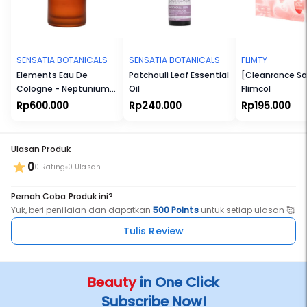
melindungi kulit dari faktor lingkungan. Kakadu plum
mengandung vitamin C yang mendorong produksi kolagen dan
meratakan warna kulit.
Cocok untuk Ibu Hamil dan Menyusui. Cocok untuk Vegetarian dan
Vegan. Tidak Melalui Uji Coba terhadap Hewan. Tanpa Bahan yang
SENSATIA BOTANICALS
SENSATIA BOTANICALS
FLIMTY
Membahayakan Eksistensi Terumbu Karang. Tersertifikasi Halal.
Elements Eau De
Patchouli Leaf Essential
[Cleanrance Sa
Cologne - Neptunium
Oil
Flimcol
(Np)
Rp600.000
Rp240.000
Rp195.000
Ulasan Produk
0
0 Rating
0 Ulasan
Pernah Coba Produk ini?
Yuk, beri penilaian dan dapatkan
500 Points
untuk setiap ulasan 🥰
Tulis Review
Beauty
in One Click
Subscribe Now!