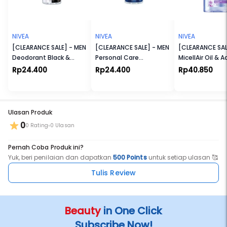
1. Aplikasikan secara merata pada ketiak yang sudah dikeringkan
2. Biarkan deodorant hingga benar-benar mengering sebelum
mengenakan pakaian
3. Jangan gunakan deodorant pada kulit ketiak yang iritasi
NIVEA
NIVEA
NIVEA
[CLEARANCE SALE] - MEN
[CLEARANCE SALE] - MEN
[CLEARANCE SAL
Deodorant Black &
Personal Care
MicellAir Oil & 
White Fresh Roll-On
Deodorant Cool Kick
Rp24.400
Rp24.400
Rp40.850
Roll On
Ulasan Produk
0
0 Rating
0 Ulasan
Pernah Coba Produk ini?
Yuk, beri penilaian dan dapatkan
500 Points
untuk setiap ulasan 🥰
Tulis Review
Beauty
in One Click
Subscribe Now!