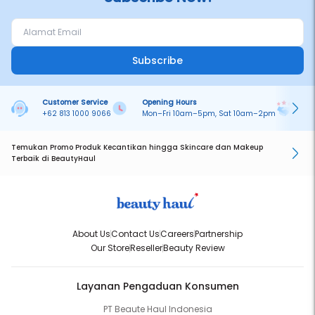
Subscribe
Customer Service
Opening Hours
Pa
+62 813 1000 9066
Mon–Fri 10am–5pm, Sat 10am–2pm
On
Temukan Promo Produk Kecantikan hingga Skincare dan Makeup
Terbaik di BeautyHaul
About Us
Contact Us
Careers
Partnership
Our Store
Reseller
Beauty Review
Layanan Pengaduan Konsumen
PT Beaute Haul Indonesia