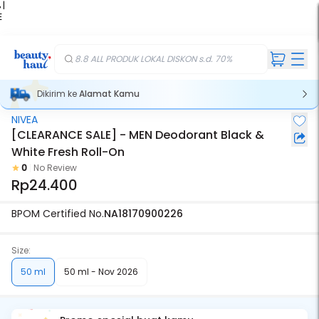
 |
E
kir
iah
8.8 ALL PRODUK LOKAL DISKON s.d. 70%
Dikirim ke
Alamat Kamu
NIVEA
[CLEARANCE SALE] - MEN Deodorant Black &
White Fresh Roll-On
0
No Review
Rp24.400
BPOM Certified No.
NA18170900226
Size:
50 ml
50 ml - Nov 2026