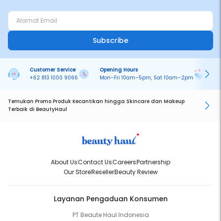
Subscribe
Customer Service
Opening Hours
Pa
+62 813 1000 9066
Mon–Fri 10am–5pm, Sat 10am–2pm
On
Temukan Promo Produk Kecantikan hingga Skincare dan Makeup
Terbaik di BeautyHaul
About Us
Contact Us
Careers
Partnership
Our Store
Reseller
Beauty Review
Layanan Pengaduan Konsumen
PT Beaute Haul Indonesia