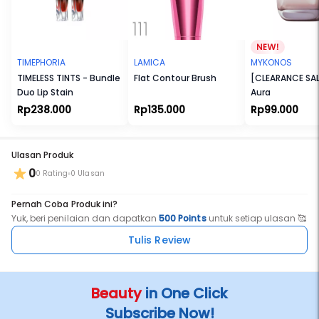
kandungan anti-aging yang dapat membantu mengurangi garis
halus pada wajah.
Cocok untuk Ibu Hamil dan Menyusui. Cocok untuk Vegetarian dan
Vegan. Tidak Melalui Uji Coba terhadap Hewan. Tanpa Bahan yang
Membahayakan Eksistensi Terumbu Karang. Tersertifikasi Halal.
TIMEPHORIA
LAMICA
MYKONOS
TIMELESS TINTS - Bundle
Flat Contour Brush
[CLEARANCE SAL
Duo Lip Stain
Aura
Rp238.000
Rp135.000
Rp99.000
Ulasan Produk
0
0 Rating
0 Ulasan
Pernah Coba Produk ini?
Yuk, beri penilaian dan dapatkan
500 Points
untuk setiap ulasan 🥰
Tulis Review
Beauty
in One Click
Subscribe Now!