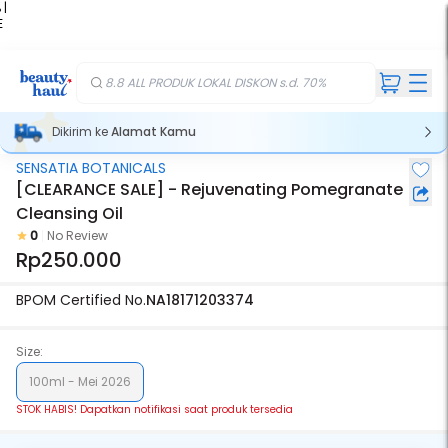
 |
E
kir
iah
8.8 ALL PRODUK LOKAL DISKON s.d. 70%
Dikirim ke
Alamat Kamu
SENSATIA BOTANICALS
Stok Habis
[CLEARANCE SALE] - Rejuvenating Pomegranate
Cleansing Oil
0
No Review
Rp250.000
BPOM Certified No.
NA18171203374
Size:
100ml - Mei 2026
STOK HABIS! Dapatkan notifikasi saat produk tersedia