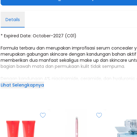
Details
* Expired Date: October-2027 (C01)
Formula terbaru dan merupakan improfisasi serum concealer 
merupakan gabungan skincare dengan kandungan bahan aktif
memberikan dua manfaat sekaligus make up dan skincare unt
bagian bawah mata dan permukaan kulit tidak sempurna.
Dengan kandungan 4% niacinamide, ceramide, dan hyaluronic 
yang memberikan hasil mencerahkan dan mengurangi tampil
Lihat Selengkapnya
hitam bawah mata dan tanda penuaan.
Key ingredients:
- Niacinamide: membantu mencerahkan dan meratakan warna 
(terbukti secara klinis dalam waktu 4 minggu), melindungi kulit 
sinar blue light, dan polusi 2.5 PM
- Lactic Acid: NMF yang membantu memberi kelembapan extra
kulit dan meratakan warna kulit