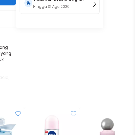
15RB (Only on Website)
Hingga
31 Agu 2026
yang
 yang
uk
acid,
an
kulit
dari
 bagi