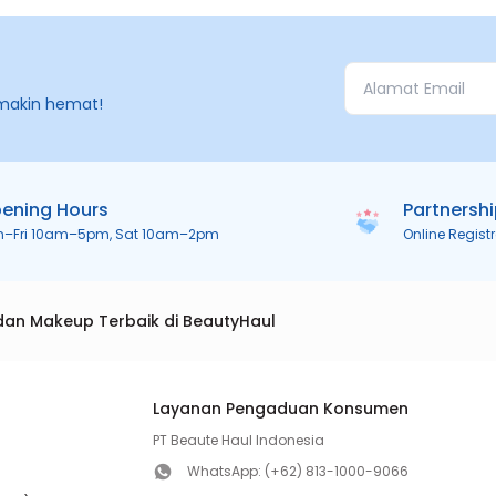
makin hemat!
ening Hours
Partnersh
n–Fri 10am–5pm, Sat 10am–2pm
Online Regist
dan Makeup Terbaik di BeautyHaul
Layanan Pengaduan Konsumen
PT Beaute Haul Indonesia
WhatsApp:
(+62) 813-1000-9066