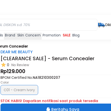
Dik
ls
Brand
Skin Concern
Promotion
SALE
Blog
Serum Concealer
DEAR ME BEAUTY
[CLEARANCE SALE] - Serum Concealer
0
No Review
Rp129.000
BPOM Certified No.
NA18210300207
Color:
C01 - Cream Ivory
STOK HABIS! Dapatkan notifikasi saat produk tersedia
Beritahu Saya