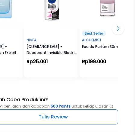
ajah
dan
ingan,
NIVEA
ALCHEMIST
ulit
E] -
[CLEARANCE SALE] -
Eau de Parfum 30ml
n Extrait
Deodorant Invisible Black &
White Roll-On
Rp25.001
Rp199.000
t
stula
ah Coba Produk ini?
eri penilaian dan dapatkan
500 Points
untuk setiap ulasan 🥰
Tulis Review