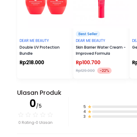
DEAR ME BEAUTY
DEAR ME BEAUTY
DE
Double UV Protection
Skin Barrier Water Cream -
Ge
Bundle
Improved Formula
Rp218.000
Rp100.700
R
Rp129.000
-22%
Ulasan Produk
0
/5
5
4
3
0 Rating
0 Ulasan