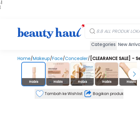
 |
E
kir
iah
Categories
New Arriva
Home
/
Makeup
/
Face
/
Concealer
/
[CLEARANCE SALE] - 
Stok Habis
Habis
Habis
Habis
Habis
Habis
Tambah ke Wishlist
Bagikan produk