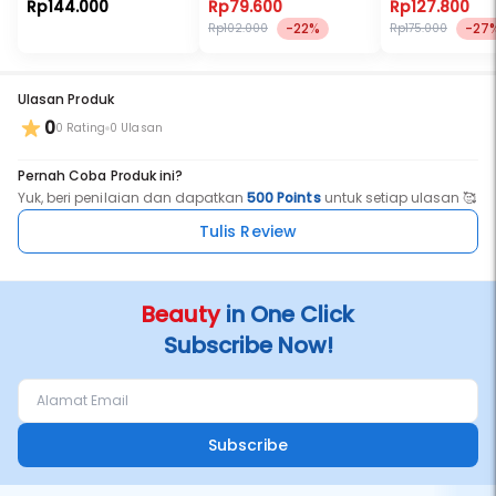
Optimizer Serum (5 g)
Root (12 ml)
Niacinamide 2%
Rp144.000
Rp79.600
Rp127.800
Mandarin Orang
-22%
-27
Rp102.000
Rp175.000
Exctract Serum
Ulasan Produk
0
0 Rating
0 Ulasan
Pernah Coba Produk ini?
Yuk, beri penilaian dan dapatkan
500 Points
untuk setiap ulasan 🥰
Tulis Review
Beauty
in One Click
Subscribe Now!
Subscribe