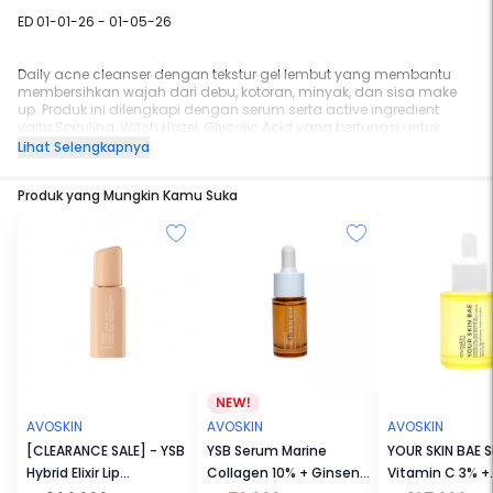
ED 01-01-26 - 01-05-26
Daily acne cleanser dengan tekstur gel lembut yang membantu
membersihkan wajah dari debu, kotoran, minyak, dan sisa make
up. Produk ini dilengkapi dengan serum serta active ingredient
yaitu Spirulina, Witch Hazel, Glycolic Acid yang berfungsi untuk
membersihkan pori-pori kulit, membantu mencegah timbulnya
Lihat Selengkapnya
jerawat, membantu kulit tampak lebih cerah, dan menenangkan
kulit.
Produk yang Mungkin Kamu Suka
AVOSKIN
AVOSKIN
AVOSKIN
[CLEARANCE SALE] - YSB
YSB Serum Marine
YOUR SKIN BAE S
Hybrid Elixir Lip
Collagen 10% + Ginseng
Vitamin C 3% +