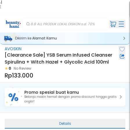
 |
E
kir
iah
8.8 ALL PRODUK LOKAL DISKON s.d. 70%
Dikirim ke
Alamat Kamu
AVOSKIN
[Clearance Sale] YSB Serum Infused Cleanser
Spirulina + Witch Hazel + Glycolic Acid 100ml
0
No Review
Rp133.000
Promo spesial buat kamu
Belanja makin hemat dengan promo discount hingga gratis
ongkir!
Details