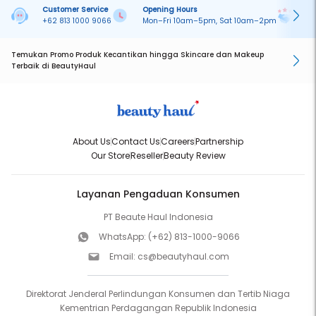
Customer Service
Opening Hours
Pa
+62 813 1000 9066
Mon–Fri 10am–5pm, Sat 10am–2pm
On
Temukan Promo Produk Kecantikan hingga Skincare dan Makeup
Terbaik di BeautyHaul
About Us
Contact Us
Careers
Partnership
Our Store
Reseller
Beauty Review
Layanan Pengaduan Konsumen
PT Beaute Haul Indonesia
WhatsApp:
(+62) 813-1000-9066
Email:
cs@beautyhaul.com
Direktorat Jenderal Perlindungan Konsumen dan Tertib Niaga
Kementrian Perdagangan Republik Indonesia