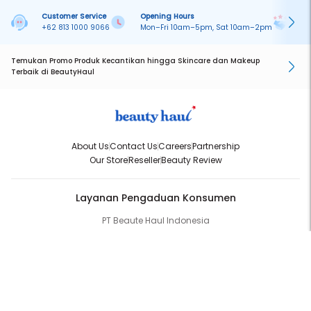
Customer Service
Opening Hours
Pa
+62 813 1000 9066
Mon–Fri 10am–5pm, Sat 10am–2pm
On
Temukan Promo Produk Kecantikan hingga Skincare dan Makeup
Terbaik di BeautyHaul
About Us
Contact Us
Careers
Partnership
Our Store
Reseller
Beauty Review
Layanan Pengaduan Konsumen
PT Beaute Haul Indonesia
WhatsApp:
(+62) 813-1000-9066
Email:
cs@beautyhaul.com
Direktorat Jenderal Perlindungan Konsumen dan Tertib Niaga
Kementrian Perdagangan Republik Indonesia