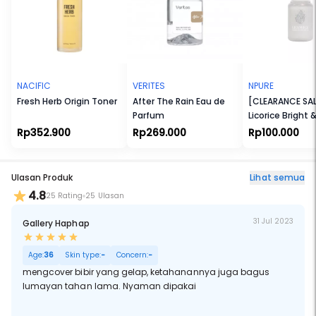
Bersertifikasi Halal
NACIFIC
VERITES
NPURE
Fresh Herb Origin Toner
After The Rain Eau de
[CLEARANCE SAL
Parfum
Licorice Bright 
Potion Of Light
Rp352.900
Rp269.000
Rp100.000
Serum
Ulasan Produk
Lihat semua
4.8
25 Rating
25 Ulasan
31 Jul 2023
Gallery Haphap
Age:
36
Skin type:
-
Concern:
-
mengcover bibir yang gelap, ketahanannya juga bagus
lumayan tahan lama. Nyaman dipakai