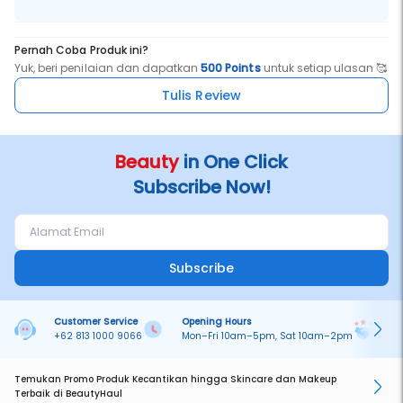
Pernah Coba Produk ini?
Yuk, beri penilaian dan dapatkan
500 Points
untuk setiap ulasan 🥰
Tulis Review
Beauty
in One Click
Subscribe Now!
Subscribe
Customer Service
Opening Hours
Pa
+62 813 1000 9066
Mon–Fri 10am–5pm, Sat 10am–2pm
On
Temukan Promo Produk Kecantikan hingga Skincare dan Makeup
Terbaik di BeautyHaul