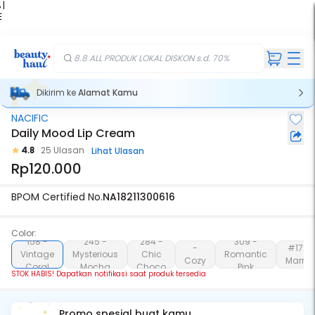
 |
E
kir
iah
8.8 ALL PRODUK LOKAL DISKON s.d. 70%
Dikirim ke
Alamat Kamu
NACIFIC
Stok Habis
Daily Mood Lip Cream
4.8
25 Ulasan
Lihat Ulasan
Rp120.000
BPOM Certified No.
NA18211300616
Color:
305
158 -
245 -
284 -
309 -
-
#172 
Vintage
Mysterious
Chic
Romantic
Cozy
Marma
Coral
Mocha
Choco
Pink
Rosy
STOK HABIS! Dapatkan notifikasi saat produk tersedia
Promo spesial buat kamu