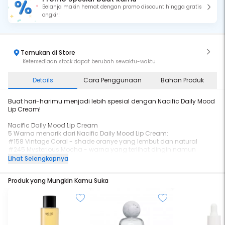
Belanja makin hemat dengan promo discount hingga gratis
ongkir!
Temukan di Store
Ketersediaan stock dapat berubah sewaktu-waktu
Details
Cara Penggunaan
Bahan Produk
Buat hari-harimu menjadi lebih spesial dengan Nacific Daily Mood
Lip Cream!
Nacific Daily Mood Lip Cream
5 Warna menarik dari Nacific Daily Mood Lip Cream:
#158 Vintage Coral - shade oranye yang lembut dan natural
#245 Mysterious Mocha - warna yang terlihat dingin namun
hangat di waktu bersamaan.
Lihat Selengkapnya
#284 Chic Choco - warna yang memulai hari sempurnamu
#305 Cozy Rosy - warna yang memperlihatkan sisi ceria dan
Produk yang Mungkin Kamu Suka
akrabmu dengan baik.
#309 Romantic Pink - shade pink yang menambah sisi
kecantikanmu di hari yang spesial
Mengandung Vitamin E & Argan Oil
Terdaftar di BPOM