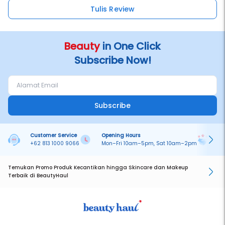
Tulis Review
Beauty
in One Click
Subscribe Now!
Subscribe
Customer Service
Opening Hours
Pa
+62 813 1000 9066
Mon–Fri 10am–5pm, Sat 10am–2pm
On
Temukan Promo Produk Kecantikan hingga Skincare dan Makeup
Terbaik di BeautyHaul