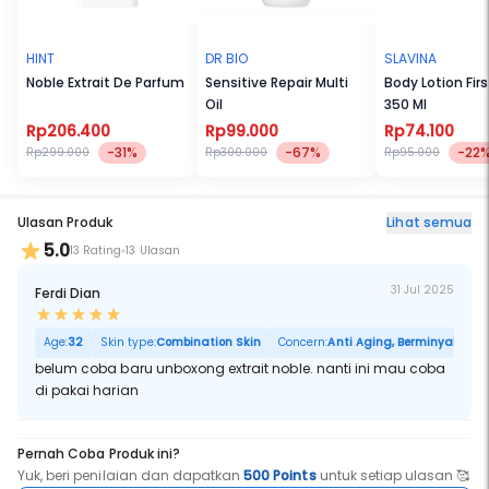
HINT
DR BIO
SLAVINA
Noble Extrait De Parfum
Sensitive Repair Multi
Body Lotion Firs
Oil
350 Ml
Rp206.400
Rp99.000
Rp74.100
-31%
-67%
-22
Rp299.000
Rp300.000
Rp95.000
Ulasan Produk
Lihat semua
5.0
13 Rating
13 Ulasan
31 Jul 2025
Ferdi Dian
Age:
32
Skin type:
Combination Skin
Concern:
Anti Aging, Berminyak, Pori
belum coba baru unboxong extrait noble. nanti ini mau coba
di pakai harian
Pernah Coba Produk ini?
Yuk, beri penilaian dan dapatkan
500 Points
untuk setiap ulasan 🥰