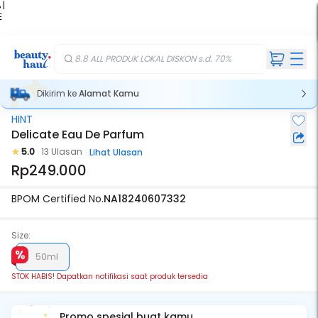
 |
E
kir
iah
8.8 ALL PRODUK LOKAL DISKON s.d. 70%
Dikirim ke
Alamat Kamu
HINT
Stok Habis
Delicate Eau De Parfum
5.0
13 Ulasan
Lihat Ulasan
Rp249.000
BPOM Certified No.
NA18240607332
Size:
50ml
STOK HABIS! Dapatkan notifikasi saat produk tersedia
Promo spesial buat kamu