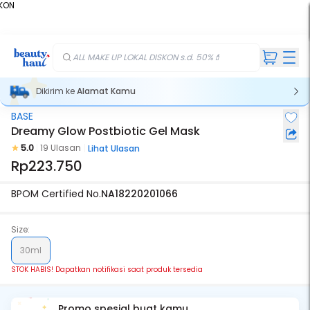
KON
%
ALL MAKE UP LOKAL DISKON s.d. 50%💄
Dikirim ke
Alamat Kamu
BASE
Stok Habis
Dreamy Glow Postbiotic Gel Mask
5.0
19 Ulasan
Lihat Ulasan
Rp223.750
BPOM Certified No.
NA18220201066
Size:
30ml
STOK HABIS! Dapatkan notifikasi saat produk tersedia
Promo spesial buat kamu