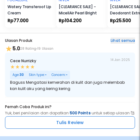
Watery Transferoof Lip
[CLEARANCE SALE] -
[CLEARANCE SAL
Cream
MicellAir Pearl Bright
Deodorant Extr
Whitening Roll
Rp77.000
Rp104.200
Rp25.500
Ulasan Produk
Lihat semua
5.0
28 Rating
19 Ulasan
14 Jan 2025
Cece Nurrizky
Age:
30
Skin type:
-
Concern:
-
Baguss Mengatasi kemerahan di kulit dan juga melembab
kan kulit aku yang kering kering
Pernah Coba Produk ini?
Yuk, beri penilaian dan dapatkan
500 Points
untuk setiap ulasan 🥰
Tulis Review