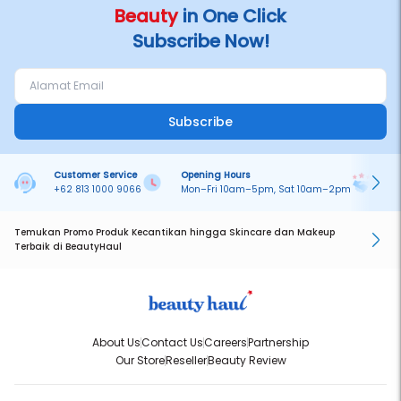
Beauty
in One Click
Subscribe Now!
Subscribe
Customer Service
Opening Hours
Pa
+62 813 1000 9066
Mon–Fri 10am–5pm, Sat 10am–2pm
On
Temukan Promo Produk Kecantikan hingga Skincare dan Makeup
Terbaik di BeautyHaul
About Us
Contact Us
Careers
Partnership
Our Store
Reseller
Beauty Review