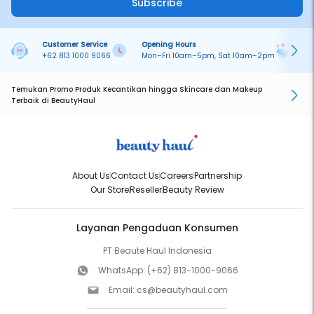
Subscribe
Customer Service
Opening Hours
Pa
+62 813 1000 9066
Mon–Fri 10am–5pm, Sat 10am–2pm
On
Temukan Promo Produk Kecantikan hingga Skincare dan Makeup
Terbaik di BeautyHaul
About Us
Contact Us
Careers
Partnership
Our Store
Reseller
Beauty Review
Layanan Pengaduan Konsumen
PT Beaute Haul Indonesia
WhatsApp:
(+62) 813-1000-9066
Email:
cs@beautyhaul.com