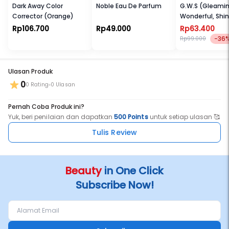
Dark Away Color
Noble Eau De Parfum
G.W.S (Gleamin
Corrector (Orange)
Wonderful, Shi
Plump Gloss
Rp106.700
Rp49.000
Rp63.400
-36
Rp99.000
Ulasan Produk
0
0 Rating
0 Ulasan
Pernah Coba Produk ini?
Yuk, beri penilaian dan dapatkan
500 Points
untuk setiap ulasan 🥰
Tulis Review
Beauty
in One Click
Subscribe Now!