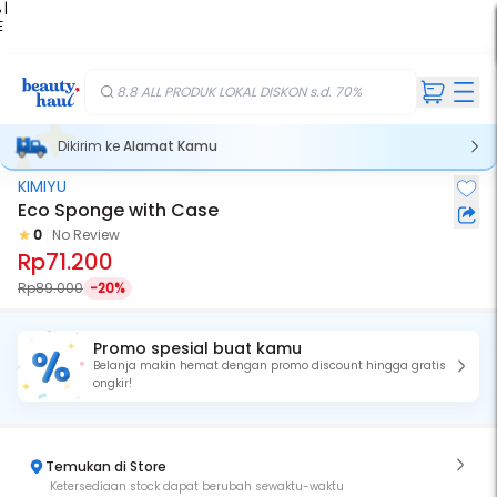
 |
E
kir
iah
8.8 ALL PRODUK LOKAL DISKON s.d. 70%
Dikirim ke
Alamat Kamu
KIMIYU
Eco Sponge with Case
0
No Review
Rp71.200
Rp89.000
-20%
Promo spesial buat kamu
Belanja makin hemat dengan promo discount hingga gratis
ongkir!
Temukan di Store
Ketersediaan stock dapat berubah sewaktu-waktu