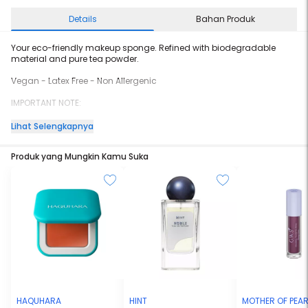
Details
Bahan Produk
Your eco-friendly makeup sponge. Refined with biodegradable
material and pure tea powder.
Vegan - Latex Free - Non Allergenic
IMPORTANT NOTE:
Make sure the sponge is dry if you want to place it inside closed
Lihat Selengkapnya
case
*PASTIKAN sponge kering ketika anda ingin menaruhnya di tempat
Produk yang Mungkin Kamu Suka
tertutup*
HAQUHARA
HINT
MOTHER OF PEAR