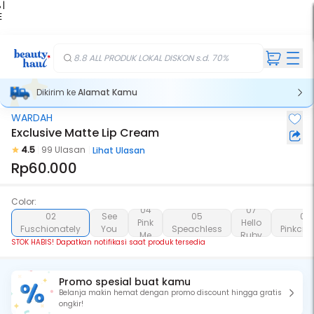
 |
E
kir
iah
8.8 ALL PRODUK LOKAL DISKON s.d. 70%
Dikirim ke
Alamat Kamu
WARDAH
Stok Habis
Exclusive Matte Lip Cream
4.5
99 Ulasan
Lihat Ulasan
Rp60.000
Color:
03
04
07
02
See
05
08
Pink
Hello
Fuschionately
You
Speachless
Pinkcred
Me
Ruby
Latte
STOK HABIS! Dapatkan notifikasi saat produk tersedia
Promo spesial buat kamu
Belanja makin hemat dengan promo discount hingga gratis
ongkir!