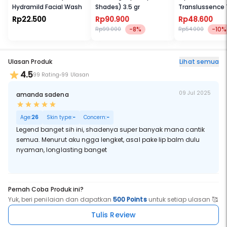
Hydramild Facial Wash
Shades) 3.5 gr
Translussence
Illuminating Es
Rp22.500
Rp90.900
Rp48.600
Toner
-8%
-10%
Rp99.000
Rp54.000
Ulasan Produk
Lihat semua
4.5
99 Rating
99 Ulasan
09 Jul 2025
amanda sadena
Age:
26
Skin type:
-
Concern:
-
Legend banget sih ini, shadenya super banyak mana cantik
semua. Menurut aku ngga lengket, asal pake lip balm dulu
nyaman, longlasting banget
Pernah Coba Produk ini?
Yuk, beri penilaian dan dapatkan
500 Points
untuk setiap ulasan 🥰
Tulis Review