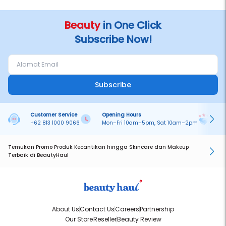
Beauty
in One Click
Subscribe Now!
Subscribe
Customer Service
Opening Hours
Pa
+62 813 1000 9066
Mon–Fri 10am–5pm, Sat 10am–2pm
On
Temukan Promo Produk Kecantikan hingga Skincare dan Makeup
Terbaik di BeautyHaul
About Us
Contact Us
Careers
Partnership
Our Store
Reseller
Beauty Review