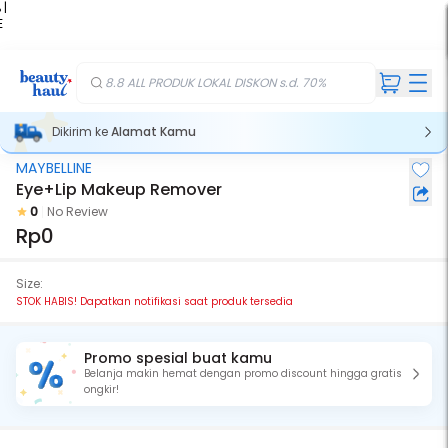
 |
E
kir
iah
8.8 ALL PRODUK LOKAL DISKON s.d. 70%
Dikirim ke
Alamat Kamu
MAYBELLINE
Stok Habis
Eye+Lip Makeup Remover
0
No Review
Rp0
Size:
STOK HABIS! Dapatkan notifikasi saat produk tersedia
Promo spesial buat kamu
Belanja makin hemat dengan promo discount hingga gratis
ongkir!