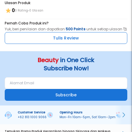
Ulasan Produk
0
0 Rating
0 Ulasan
Pernah Coba Produk ini?
Yuk, beri penilaian dan dapatkan
500 Points
untuk setiap ulasan 🥰
Tulis Review
Beauty
in One Click
Subscribe Now!
Subscribe
Customer Service
Opening Hours
Pa
+62 813 1000 9066
Mon–Fri 10am–5pm, Sat 10am–2pm
On
Temukan Promo Produk Kecantikan hingga Skincare dan Makeup