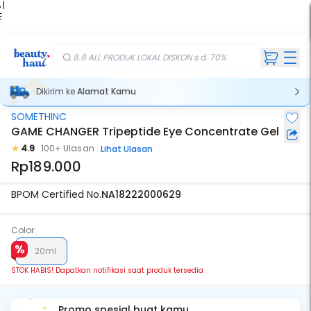
 |
E
kir
iah
8.8 ALL PRODUK LOKAL DISKON s.d. 70%
Dikirim ke
Alamat Kamu
SOMETHINC
Stok Habis
GAME CHANGER Tripeptide Eye Concentrate Gel
4.9
100+ Ulasan
Lihat Ulasan
Rp189.000
BPOM Certified No.
NA18222000629
Color:
20ml
STOK HABIS! Dapatkan notifikasi saat produk tersedia
Promo spesial buat kamu