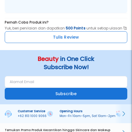
Pernah Coba Produk ini?
Yuk, beri penilaian dan dapatkan
500 Points
untuk setiap ulasan 🥰
Tulis Review
Beauty
in One Click
Subscribe Now!
Subscribe
Customer Service
Opening Hours
Pa
+62 813 1000 9066
Mon–Fri 10am–5pm, Sat 10am–2pm
On
Temukan Promo Produk Kecantikan hingga Skincare dan Makeup