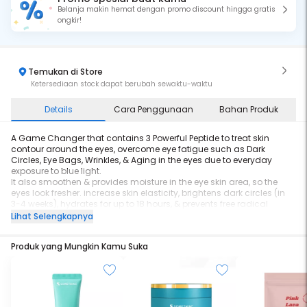
Belanja makin hemat dengan promo discount hingga gratis
ongkir!
Temukan di Store
Ketersediaan stock dapat berubah sewaktu-waktu
Details
Cara Penggunaan
Bahan Produk
A Game Changer that contains 3 Powerful Peptide to treat skin
contour around the eyes, overcome eye fatigue such as Dark
Circles, Eye Bags, Wrinkles, & Aging in the eyes due to everyday
exposure to blue light.
It also smoothen & provides moisture in the eye skin area, so the
eyes look fresher. increase skin elasticity, brightens dark circles (in
3-4 weeks), hydrates for up to 18 hours, & prevents free radical
damage with antioxidant power from Poria Cocos Extract.
Lihat Selengkapnya
This lightweight gel texture absorbs quickly & leaves your eye area
feeling soft and awaken
Produk yang Mungkin Kamu Suka
BEST FOR:
- Dark Circles
- Puffiness
- Fine Lines & Wrinkles
More Information:
Arthicoke & Caffeine scientifically proven can be visually reduces