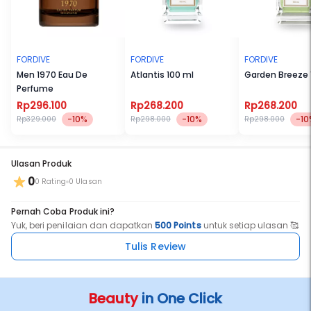
FORDIVE
FORDIVE
FORDIVE
Men 1970 Eau De
Atlantis 100 ml
Garden Breeze 
Perfume
Rp296.100
Rp268.200
Rp268.200
-10%
-10%
-10
Rp329.000
Rp298.000
Rp298.000
Ulasan Produk
0
0 Rating
0 Ulasan
Pernah Coba Produk ini?
Yuk, beri penilaian dan dapatkan
500 Points
untuk setiap ulasan 🥰
Tulis Review
Beauty
in One Click