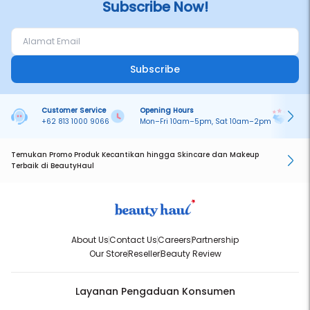
Subscribe Now!
Subscribe
Customer Service
Opening Hours
Pa
+62 813 1000 9066
Mon–Fri 10am–5pm, Sat 10am–2pm
On
Temukan Promo Produk Kecantikan hingga Skincare dan Makeup
Terbaik di BeautyHaul
About Us
Contact Us
Careers
Partnership
Our Store
Reseller
Beauty Review
Layanan Pengaduan Konsumen