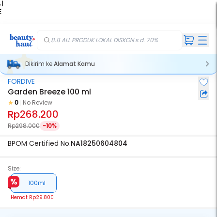
 |
E
kir
iah
8.8 ALL PRODUK LOKAL DISKON s.d. 70%
Dikirim ke
Alamat Kamu
FORDIVE
Garden Breeze 100 ml
0
No Review
Rp268.200
Rp298.000
-10%
BPOM Certified No.
NA18250604804
Size:
100ml
Hemat
Rp29.800