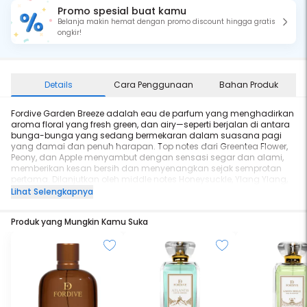
Promo spesial buat kamu
Belanja makin hemat dengan promo discount hingga gratis
ongkir!
Details
Cara Penggunaan
Bahan Produk
Fordive Garden Breeze adalah eau de parfum yang menghadirkan
aroma floral yang fresh green, dan airy—seperti berjalan di antara
bunga-bunga yang sedang bermekaran dalam suasana pagi
yang damai dan penuh harapan. Top notes dari Greentea Flower,
Peony, dan Apple menyambut dengan sensasi segar dan alami,
memberikan kesan bersih dan menyenangkan sejak semprotan
pertama. Dilanjutkan oleh middle notes Honeysuckle, Ylang Ylang,
dan Garden Rose di middle notes yang membangun keharuman
Lihat Selengkapnya
bunga yang lembut dan feminin, seolah kamu sedang berada di
tengah taman bunga yang tenang dan elegan. Sementara di
Produk yang Mungkin Kamu Suka
Bottom Notes, Pink Pepper, White Musk, dan Gardenia menghadirkan
kesan hangat dan musky—menambah karakter dewasa namun
tetap lembut.